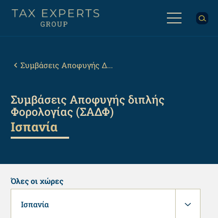
Παράκαμψη
προς
το
κυρίως
Back
περιεχόμενο
to
top
Breadcrumb
Συμβάσεις Αποφυγής Δ...
Συμβάσεις Αποφυγής διπλής
Φορολογίας (ΣΑΔΦ)
Ισπανία
Όλες οι χώρες
Ισπανία