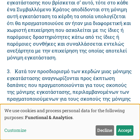
εγκατάστασης που βρίσκεται σ’ αυτό, τότε στο κάθε
ένα Συμβαλλόμενο Κράτος αποδίδονται στη μόνιμη
αυτή εγκατάσταση τα κέρδη τα οποία υπολογίζεται
ότι θα πραγματοποιούσε αν ήταν μια διαφορετική και
χωριστή επιχείρηση που ασχολείται με τις ίδιες ή
παρόμοιες δραστηριότητες κάτω από τις ίδιες ή
παρόμοιες συνθήκες και συναλλάσσεται εντελώς
ανεξάρτητα με την επιχείρηση της οποίας αποτελεί
μόνιμη εγκατάσταση.
3. Κατά τον προσδιορισμό των κερδών μιας μόνιμης
εγκατάστασης αναγνωρίζονται προς έκπτωση
δαπάνες που πραγματοποιούνται για τους σκοπούς
της μόνιμης εγκατάστασης, περιλαμβανομένων των
πραγματοποιούμενων για τους σκοπούς της μόνιμης
εγκατάστασης διαχειριστικών και γενικών
We use cookies and process personal data for the following
διοικητικών εξόδων, είτε στο Κράτος που βρίσκεται
Use
purposes:
Functional & Analytics
.
η μόνιμη εγκατάσταση είτε αλλού.
of
Customize
Decline
Accept
personal
4. Κανένα κέρδος δεν θεωρείται ότι ανήκει στη