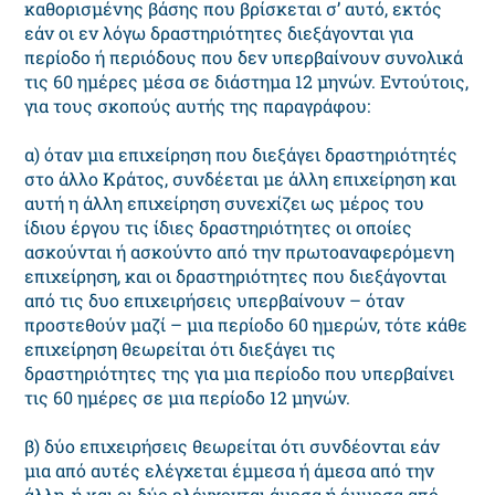
καθορισμένης βάσης που βρίσκεται σ’ αυτό, εκτός
εάν οι εν λόγω δραστηριότητες διεξάγονται για
περίοδο ή περιόδους που δεν υπερβαίνουν συνολικά
τις 60 ημέρες μέσα σε διάστημα 12 μηνών. Εντούτοις,
για τους σκοπούς αυτής της παραγράφου:
α) όταν μια επιχείρηση που διεξάγει δραστηριότητές
στο άλλο Κράτος, συνδέεται με άλλη επιχείρηση και
αυτή η άλλη επιχείρηση συνεχίζει ως μέρος του
ίδιου έργου τις ίδιες δραστηριότητες οι οποίες
ασκούνται ή ασκούντο από την πρωτοαναφερόμενη
επιχείρηση, και οι δραστηριότητες που διεξάγονται
από τις δυο επιχειρήσεις υπερβαίνουν – όταν
προστεθούν μαζί – μια περίοδο 60 ημερών, τότε κάθε
επιχείρηση θεωρείται ότι διεξάγει τις
δραστηριότητες της για μια περίοδο που υπερβαίνει
τις 60 ημέρες σε μια περίοδο 12 μηνών.
β) δύο επιχειρήσεις θεωρείται ότι συνδέονται εάν
μια από αυτές ελέγχεται έμμεσα ή άμεσα από την
άλλη, ή και οι δύο ελέγχονται άμεσα ή έμμεσα από