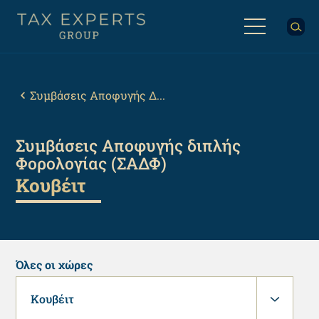
Παράκαμψη
προς
το
κυρίως
Back
περιεχόμενο
to
top
Breadcrumb
Συμβάσεις Αποφυγής Δ...
Συμβάσεις Αποφυγής διπλής
Φορολογίας (ΣΑΔΦ)
Κουβέιτ
Όλες οι χώρες
Κουβέιτ