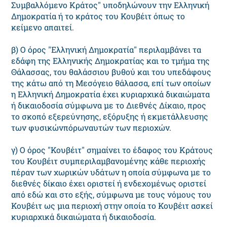
Συμβαλλόμενο Κράτος" υποδηλώνουν την Ελληνική
Δημοκρατία ή το κράτος του Κουβέιτ όπως το
κείμενο απαιτεί.
β) Ο όρος "Ελληνική Δημοκρατία" περιλαμβάνει τα
εδάφη της Ελληνικής Δημοκρατίας και το τμήμα της
Θάλασσας, του θαλάσσιου βυθού και του υπεδάφους
της κάτω από τη Μεσόγειο θάλασσα, επί των οποίων
η Ελληνική Δημοκρατία έχει κυριαρχικά δικαιώματα
ή δικαιοδοσία σύμφωνα με το Διεθνές Δίκαιο, προς
το σκοπό εξερεύνησης, εξόρυξης ή εκμετάλλευσης
των φυσικώνπόρωναυτών των περιοχών.
γ) Ο όρος "Κουβέιτ" σημαίνει το έδαφος του Κράτους
του Κουβέιτ συμπεριλαμβανομένης κάθε περιοχής
πέραν των χωρικών υδάτων η οποία σύμφωνα με το
διεθνές δίκαιο έχει οριστεί ή ενδεχομένως οριστεί
από εδώ και στο εξής, σύμφωνα με τους νόμους του
Κουβέιτ ως μια περιοχή στην οποία το Κουβέιτ ασκεί
κυριαρχικά δικαιώματα ή δικαιοδοσία.