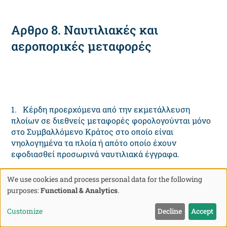
Αρθρο 8. Ναυτιλιακές και
αεροπορικές μεταφορές
1. Κέρδη προερχόμενα από την εκμετάλλευση
πλοίων σε διεθνείς μεταφορές φορολογούνται μόνο
στο Συμβαλλόμενο Κράτος στο οποίο είναι
νηολογημένα τα πλοία ή απότο οποίο έχουν
εφοδιασθεί προσωρινά ναυτιλιακά έγγραφα.
2. Κέρδη προερχόμενα από την εκμετάλλευση
We use cookies and process personal data for the following
αεροσκάφους σε διεθνείς μεταφορές φορολογούνται
Use
purposes:
Functional & Analytics
.
μόνο στο Συμβαλλόμενο Κράτος στο οποίο βρίσκεται
of
ή έδρα της πραγματικής διοίκησης της επιχείρησης.
Customize
Decline
Accept
personal