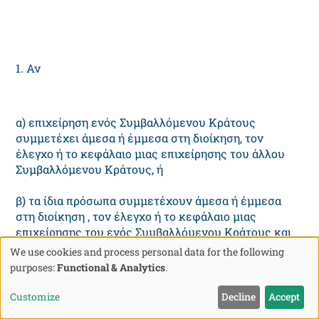
1. Αν
α) επιχείρηση ενός Συμβαλλόμενου Κράτους
συμμετέχει άμεσα ή έμμεσα στη διοίκηση, τον
έλεγχο ή το κεφάλαιο μιας επιχείρησης του άλλου
Συμβαλλόμενου Κράτους, ή
β) τα ίδια πρόσωπα συμμετέχουν άμεσα ή έμμεσα
στη διοίκηση , τον έλεγχο ή το κεφάλαιο μιας
επιχείρησης του ενός Συμβαλλόμενου Κράτους και
μιας επιχείρησης άλλου Συμβαλλόμενου Κράτους,
We use cookies and process personal data for the following
και σε κάθε μια από τις περιπτώσεις αυτές
Use
purposes:
Functional & Analytics
.
επικρατούν ή επιβάλλονται μεταξύ των δύο
of
επιχειρήσεων στις εμπορικές ή οικονομικές σχέσεις
Customize
Decline
Accept
personal
τους όροι οι οποίοι διαφέρουν από εκείνους που θα