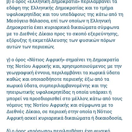
β) ο όρος «Ελληνική Δημοκρατία» περιλαμβάνει τα
εδάφη της Ελληνικής Δημοκρατίας και το τμήμα
υφαλοκρηπίδας και του υπεδάφους της κάτω από τη
Μεσόγειο θάλασσα, επί των οποίων η Ελληνική
Δημοκρατία έχει κυριαρχικά δικαιώματα σύμφωνα
με το Διεθνές Δίκαιο προς το σκοπό εξερεύνησης,
εξόρυξης ή εκμετάλλευσης των φυσικών πόρων
αυτών των περιοχών,
γ) ο όρος «Νότιος Αφρική» σημαίνει τη Δημοκρατία
της Νοτίου Αφρικής και, χρησιμοποιούμενος με την
γεωγραφική έννοια, περιλαμβάνει τα χωρικά ύδατα
καθώς και οποιασδήποτε περιοχής έξω από τα
χωρικά ύδατα, συμπεριλαμβανομένης και της
ηπειρωτικής υφαλοκρηπίδας η οποία υπάρχει ή
μπορεί να προσδιορισθεί στο μέλλον, κάτω από τους
νόμους της Νοτίου Αφρικής και σύμφωνα με το
Διεθνές Δίκαιο, σε περιοχή στην οποία η Νότιος
Αφρική ασκεί κυριαρχικά δικαιώματα ή δικαιοδοσία,
δ) ο όρος «πρόσωπο» περιλαμβάνει ένα φυσικό