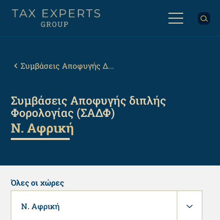
Παράκαμψη
προς
το
κυρίως
Back
περιεχόμενο
to
top
Breadcrumb
Συμβάσεις Αποφυγής Δ...
Συμβάσεις Αποφυγής διπλής
Φορολογίας (ΣΑΔΦ)
Ν. Αφρική
Όλες οι χώρες
Ν. Αφρική