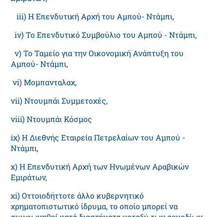
iii) Η Επενδυτική Αρχή του Αμπού- Ντάμπι,
iν) Το Επενδυτικό Συμβούλιο του Αμπού - Ντάμπι,
ν) Το Ταμείο για την Οικονομική Ανάπτυξη του
Αμπού- Ντάμπι,
νi) Μομπανταλαχ,
νii) Ντουμπάι Συμμετοχές,
viii) Ντουμπάι Κόσμος
ix) Η Διεθνής Εταιρεία Πετρελαίων του Αμπού -
Ντάμπι,
x) Η Επενδυτική Αρχή των Ηνωμένων Αραβικών
Εμιράτων,
xi) Οττοιοδήττοτε άλλο κυβερνητικό
χρηματοπιστωτικό ίδρυμα, το οποίο μπορεί να
συμφωνηθεί κατά διαστήματα μεταξύ των αρμοδίων