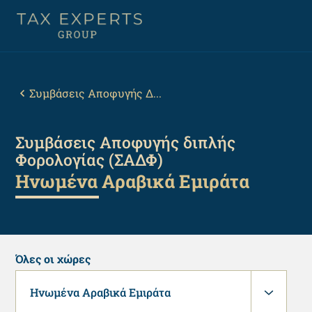
Παράκαμψη
προς
το
κυρίως
Back
περιεχόμενο
to
top
Breadcrumb
Συμβάσεις Αποφυγής Δ...
Συμβάσεις Αποφυγής διπλής
Φορολογίας (ΣΑΔΦ)
Ηνωμένα Αραβικά Εμιράτα
Όλες οι χώρες
Ηνωμένα Αραβικά Εμιράτα