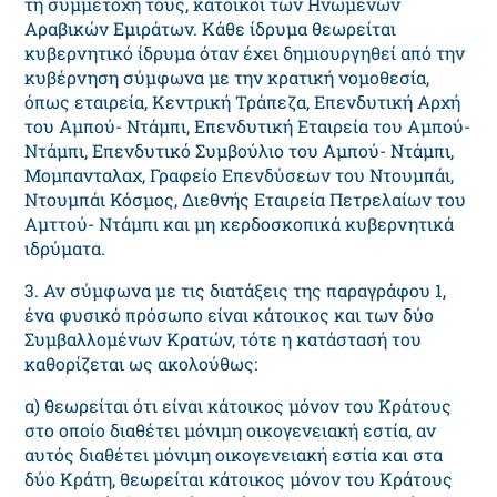
τη συμμετοχή τους, κάτοικοι των Ηνωμένων
Αραβικών Εμιράτων. Κάθε ίδρυμα θεωρείται
κυβερνητικό ίδρυμα όταν έχει δημιουργηθεί από την
κυβέρνηση σύμφωνα με την κρατική νομοθεσία,
όπως εταιρεία, Κεντρική Τράπεζα, Επενδυτική Αρχή
του Αμπού- Ντάμπι, Επενδυτική Εταιρεία του Αμπού-
Ντάμπι, Επενδυτικό Συμβούλιο του Αμπού- Ντάμπι,
Μομπανταλαχ, Γραφείο Επενδύσεων του Ντουμπάι,
Ντουμπάι Κόσμος, Διεθνής Εταιρεία Πετρελαίων του
Αμττού- Ντάμπι και μη κερδοσκοπικά κυβερνητικά
ιδρύματα.
3. Αν σύμφωνα με τις διατάξεις της παραγράφου 1,
ένα φυσικό πρόσωπο είναι κάτοικος και των δύο
Συμβαλλομένων Κρατών, τότε η κατάστασή του
καθορίζεται ως ακολούθως:
α) θεωρείται ότι είναι κάτοικος μόνον του Κράτους
στο οποίο διαθέτει μόνιμη οικογενειακή εστία, αν
αυτός διαθέτει μόνιμη οικογενειακή εστία και στα
δύο Κράτη, θεωρείται κάτοικος μόνον του Κράτους