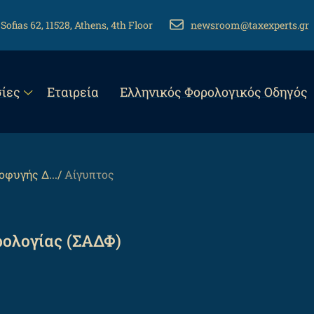
 Sofias 62, 11528, Athens, 4th Floor
EMAIL
newsroom@taxexperts.gr
n
ίες
Εταιρεία
Eλληνικός Φορολογικός Οδηγός
gation
φυγής Δ...
Αίγυπτος
ολογίας (ΣΑΔΦ)