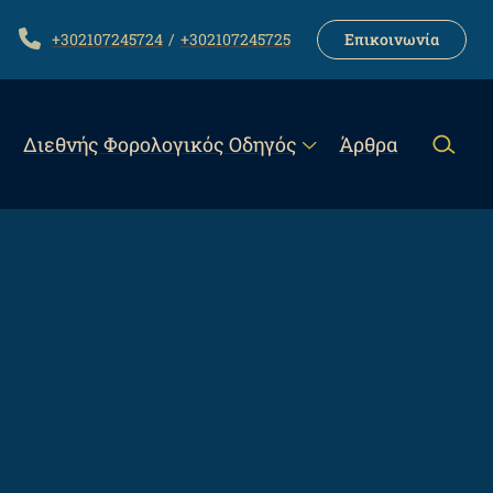
LINK
TELEPHONE
+302107245724
+302107245725
Επικοινωνία
Διεθνής Φορολογικός Οδηγός
Άρθρα