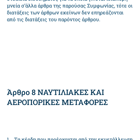
μνεία σ’άλλα άρθρα της παρούσας Συμφωνίας, τότε οι
διατάξεις των άρθρων εκείνων δεν επηρεάζονται
από τις διατάξεις του παρόντος άρθρου.
Άρθρο 8 NAYTIΛIAKEΣ KAI
AEPOΠOPIKEΣ METAΦOPEΣ
1. Tα κέρδη που προέρχονται από την εκμετάλλευση