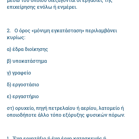
επιχείρησης ενόλω ή ενμέρει.
2. O όρος «μόνιμη εγκατάσταση» περιλαμβάνει
κυρίως:
α) έδρα διοίκησης
β) υποκατάστημα
γ) γραφείο
δ) εργοστάσιο
ε) εργαστήριο
στ) ορυχείο, πηγή πετρελαίου ή αερίου, λατομείο ή
οποιοδήποτε άλλο τόπο εξόρυξης φυσικών πόρων.
1. Ένα εργοτάξιο ή ένα έργο κατασκευής ή