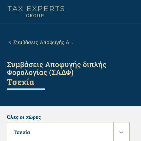
Παράκαμψη
προς
το
κυρίως
Back
περιεχόμενο
to
top
Breadcrumb
Συμβάσεις Αποφυγής Δ...
Συμβάσεις Αποφυγής διπλής
Φορολογίας (ΣΑΔΦ)
Τσεχία
Όλες οι χώρες
Τσεχία