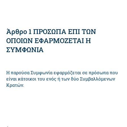
Άρθρο 1 ΠPOΣΩΠA EΠI TΩN
OΠOIΩN EΦAPMOZETAI H
ΣYMΦΩNIA
H παρούσα Συμφωνία εφαρμόζεται σε πρόσωπα που
είναι κάτοικοι του ενός ή των δύο Συμβαλλόμενων
Kρατών.