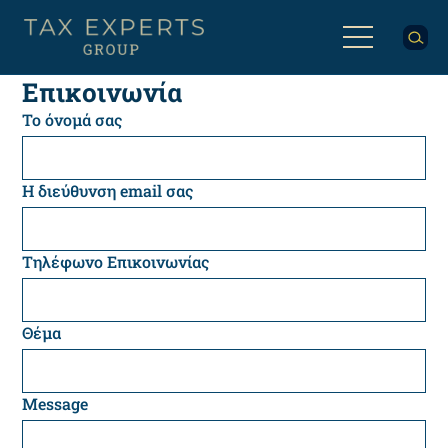
Παράκαμψη
προς
το
κυρίως
Back
Επικοινωνία
περιεχόμενο
to
Το όνομά σας
top
Η διεύθυνση email σας
Τηλέφωνο Επικοινωνίας
Θέμα
Message