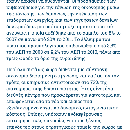
έχουν αρχίσει να αυξάνονται. Οι προσπάθειες των
κυβερνήσεων για την τόνωση της οικονομίας μέσω
της τόνωσης των δαπανών, την επέκταση των
επιδομάτων ανεργίας, και των εγγυήσεων δανείων
δεν εμπόδισε μια απότομη αύξηση του ποσοστού
ανεργίας, η οποία αυξήθηκε από το χαμηλό του 8% το
2007 σε πάνω από 20% το 2011. Το έλλειμμα του
κρατικού προϋπολογισμού επιδεινώθηκε από 3,8%
του ΑΕΠ το 2008 σε 9,2% του ΑΕΠ το 2010, πάνω από
τρεις φορές το όριο της ευρωζώνης.
Παρ΄ όλα αυτά ως χώρα διαθέτει μια σύγχρονη
οικονομία βασισμένη στη γνώση, και κατ’ αυτόν τον
τρόπο, οι υπηρεσίες αντιστοιχούν στο 72% της
επιχειρηματικής δραστηριότητας. Έτσι, είναι ένα
διεθνές κέντρο που προσφέρεται για καινοτομία και
επωφελείται από το νέο και εξαιρετικά
εξειδικευμένο εργατικό δυναμικό, ανταγωνιστικού
κόστους. Επίσης, υπάρχουν ενδιαφέρουσες
επιχειρηματικές ευκαιρίες για τους ξένους
επενδυτές στους στρατηγικούς τομείς της χώρας με