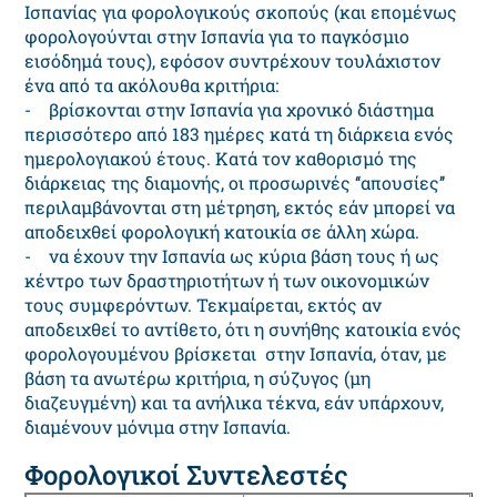
Ισπανίας για φορολογικούς σκοπούς (και επομένως
φορολογούνται στην Ισπανία για το παγκόσμιο
εισόδημά τους), εφόσον συντρέχουν τουλάχιστον
ένα από τα ακόλουθα κριτήρια:
- βρίσκονται στην Ισπανία για χρονικό διάστημα
περισσότερο από 183 ημέρες κατά τη διάρκεια ενός
ημερολογιακού έτους. Κατά τον καθορισμό της
διάρκειας της διαμονής, οι προσωρινές ‘‘απουσίες’’
περιλαμβάνονται στη μέτρηση, εκτός εάν μπορεί να
αποδειχθεί φορολογική κατοικία σε άλλη χώρα.
- να έχουν την Ισπανία ως κύρια βάση τους ή ως
κέντρο των δραστηριοτήτων ή των οικονομικών
τους συμφερόντων. Τεκμαίρεται, εκτός αν
αποδειχθεί το αντίθετο, ότι η συνήθης κατοικία ενός
φορολογουμένου βρίσκεται στην Ισπανία, όταν, με
βάση τα ανωτέρω κριτήρια, η σύζυγος (μη
διαζευγμένη) και τα ανήλικα τέκνα, εάν υπάρχουν,
διαμένουν μόνιμα στην Ισπανία.
Φορολογικοί Συντελεστές