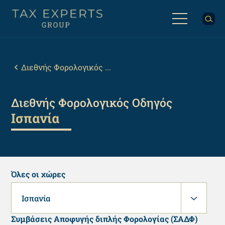
Παράκαμψη
προς
το
κυρίως
Back
περιεχόμενο
to
top
Breadcrumb
Διεθνής Φορολογικός ...
Διεθνής Φορολογικός Οδηγός
Ισπανία
Όλες οι χώρες
Ισπανία
Συμβάσεις Αποφυγής διπλής Φορολογίας (ΣΑΔΦ)