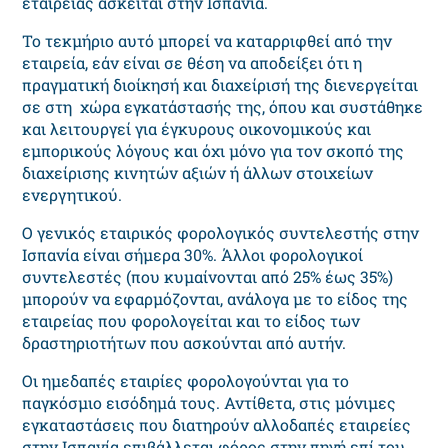
εταιρείας ασκείται στην Ισπανία.
Το τεκμήριο αυτό μπορεί να καταρριφθεί από την
εταιρεία, εάν είναι σε θέση να αποδείξει ότι η
πραγματική διοίκησή και διαχείρισή της διενεργείται
σε στη χώρα εγκατάστασής της, όπου και συστάθηκε
και λειτουργεί για έγκυρους οικονομικούς και
εμπορικούς λόγους και όχι μόνο για τον σκοπό της
διαχείρισης κινητών αξιών ή άλλων στοιχείων
ενεργητικού.
Ο γενικός εταιρικός φορολογικός συντελεστής στην
Ισπανία είναι σήμερα 30%. Άλλοι φορολογικοί
συντελεστές (που κυμαίνονται από 25% έως 35%)
μπορούν να εφαρμόζονται, ανάλογα με το είδος της
εταιρείας που φορολογείται και το είδος των
δραστηριοτήτων που ασκούνται από αυτήν.
Οι ημεδαπές εταιρίες φορολογούνται για το
παγκόσμιο εισόδημά τους. Αντίθετα, στις μόνιμες
εγκαταστάσεις που διατηρούν αλλοδαπές εταιρείες
στην Ισπανία επιβάλλεται φόρος στην πηγή επί του