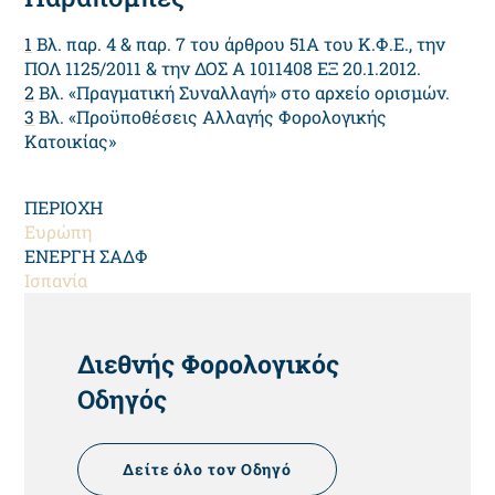
1
Βλ. παρ. 4 & παρ. 7 του άρθρου 51Α του Κ.Φ.Ε., την
ΠΟΛ 1125/2011 & την ΔΟΣ Α 1011408 ΕΞ 20.1.2012.
2
Βλ. «Πραγματική Συναλλαγή» στο αρχείο ορισμών.
3
Βλ. «Προϋποθέσεις Αλλαγής Φορολογικής
Κατοικίας»
ΠΕΡΙΟΧΗ
Ευρώπη
ΕΝΕΡΓΗ ΣΑΔΦ
Ισπανία
HEADING
Διεθνής Φορολογικός
Οδηγός
Δείτε όλο τον Οδηγό