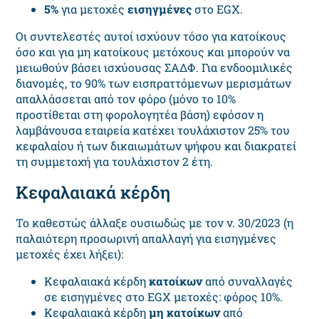
5%
για μετοχές
εισηγμένες
στο EGX.
Οι συντελεστές αυτοί ισχύουν τόσο για κατοίκους
όσο και για μη κατοίκους μετόχους και μπορούν να
μειωθούν βάσει ισχύουσας ΣΑΔΦ. Για ενδοομιλικές
διανομές, το 90% των εισπραττόμενων μερισμάτων
απαλλάσσεται από τον φόρο (μόνο το 10%
προστίθεται στη φορολογητέα βάση) εφόσον η
λαμβάνουσα εταιρεία κατέχει τουλάχιστον 25% του
κεφαλαίου ή των δικαιωμάτων ψήφου και διακρατεί
τη συμμετοχή για τουλάχιστον 2 έτη.
Κεφαλαιακά κέρδη
Το καθεστώς άλλαξε ουσιωδώς με τον ν. 30/2023 (η
παλαιότερη προσωρινή απαλλαγή για εισηγμένες
μετοχές έχει λήξει):
Κεφαλαιακά κέρδη
κατοίκων
από συναλλαγές
σε εισηγμένες στο EGX μετοχές: φόρος 10%.
Κεφαλαιακά κέρδη
μη κατοίκων
από