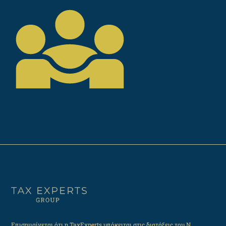
Επισημαίνεται ότι η TaxExperts υπόκειται στις διατάξεις του Ν.