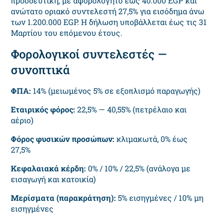
προοδευτική, με αφορολόγητο έως 40.000 EGP και
ανώτατο οριακό συντελεστή 27,5% για εισόδημα άνω
των 1.200.000 EGP. Η δήλωση υποβάλλεται έως τις 31
Μαρτίου του επόμενου έτους.
Φορολογικοί συντελεστές —
συνοπτικά
ΦΠΑ:
14% (μειωμένος 5% σε εξοπλισμό παραγωγής)
Εταιρικός φόρος:
22,5% — 40,55% (πετρέλαιο και
αέριο)
Φόρος φυσικών προσώπων:
κλιμακωτά, 0% έως
27,5%
Κεφαλαιακά κέρδη:
0% / 10% / 22,5% (ανάλογα με
εισαγωγή και κατοικία)
Μερίσματα (παρακράτηση):
5% εισηγμένες / 10% μη
εισηγμένες