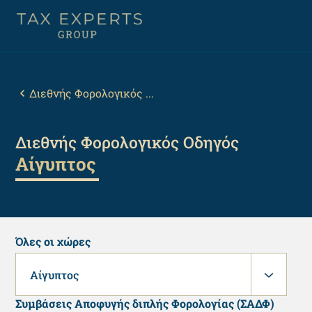
Παράκαμψη
προς
το
κυρίως
Back
περιεχόμενο
to
top
Breadcrumb
Διεθνής Φορολογικός ...
Διεθνής Φορολογικός Οδηγός
Αίγυπτος
Όλες οι χώρες
Αίγυπτος
Συμβάσεις Αποφυγής διπλής Φορολογίας (ΣΑΔΦ)