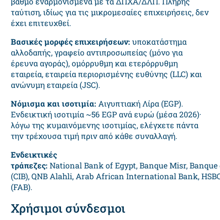
βαθμό εναρμονισμένα με τα ΔΠΧΑ/ΔΛΠ. Πλήρης
ταύτιση, ιδίως για τις μικρομεσαίες επιχειρήσεις, δεν
έχει επιτευχθεί.
Βασικές μορφές επιχειρήσεων:
υποκατάστημα
αλλοδαπής, γραφείο αντιπροσωπείας (μόνο για
έρευνα αγοράς), ομόρρυθμη και ετερόρρυθμη
εταιρεία, εταιρεία περιορισμένης ευθύνης (LLC) και
ανώνυμη εταιρεία (JSC).
Νόμισμα και ισοτιμία:
Αιγυπτιακή Λίρα (EGP).
Ενδεικτική ισοτιμία ~56 EGP ανά ευρώ (μέσα 2026)·
λόγω της κυμαινόμενης ισοτιμίας, ελέγχετε πάντα
την τρέχουσα τιμή πριν από κάθε συναλλαγή.
Ενδεικτικές
τράπεζες:
National Bank of Egypt, Banque Misr, Banque
(CIB), QNB Alahli, Arab African International Bank, HSBC
(FAB).
Χρήσιμοι σύνδεσμοι