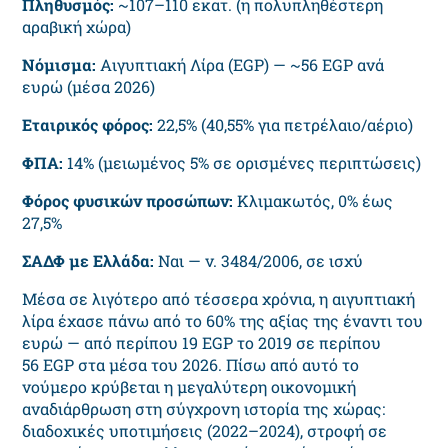
Πληθυσμός:
~107–110 εκατ. (η πολυπληθέστερη
αραβική χώρα)
Νόμισμα:
Αιγυπτιακή Λίρα (EGP) — ~56 EGP ανά
ευρώ (μέσα 2026)
Εταιρικός φόρος:
22,5% (40,55% για πετρέλαιο/αέριο)
ΦΠΑ:
14% (μειωμένος 5% σε ορισμένες περιπτώσεις)
Φόρος φυσικών προσώπων:
Κλιμακωτός, 0% έως
27,5%
ΣΑΔΦ με Ελλάδα:
Ναι — ν. 3484/2006, σε ισχύ
Μέσα σε λιγότερο από τέσσερα χρόνια, η αιγυπτιακή
λίρα έχασε πάνω από το 60% της αξίας της έναντι του
ευρώ — από περίπου 19 EGP το 2019 σε περίπου
56 EGP στα μέσα του 2026. Πίσω από αυτό το
νούμερο κρύβεται η μεγαλύτερη οικονομική
αναδιάρθρωση στη σύγχρονη ιστορία της χώρας:
διαδοχικές υποτιμήσεις (2022–2024), στροφή σε