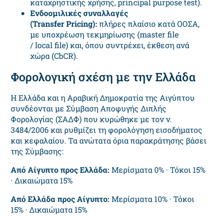
καταχρηστικής χρήσης, principal purpose test).
Ενδοομιλικές συναλλαγές
(
Transfer
Pricing
):
πλήρες πλαίσιο κατά ΟΟΣΑ,
με υποχρέωση τεκμηρίωσης (master file
/ local file) και, όπου συντρέχει, έκθεση ανά
χώρα (CbCR).
Φορολογική σχέση με την Ελλάδα
Η Ελλάδα και η Αραβική Δημοκρατία της Αιγύπτου
συνδέονται με Σύμβαση Αποφυγής Διπλής
Φορολογίας (ΣΑΔΦ) που κυρώθηκε με τον ν.
3484/2006 και ρυθμίζει τη φορολόγηση εισοδήματος
και κεφαλαίου. Τα ανώτατα όρια παρακράτησης βάσει
της Σύμβασης:
Από Αίγυπτο προς Ελλάδα:
Μερίσματα 0% · Τόκοι 15%
· Δικαιώματα 15%
Από Ελλάδα προς Αίγυπτο:
Μερίσματα 10% · Τόκοι
15% · Δικαιώματα 15%