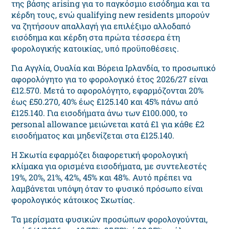
της βάσης arising για το παγκόσμιο εισόδημα και τα
κέρδη τους, ενώ qualifying new residents μπορούν
να ζητήσουν απαλλαγή για επιλέξιμο αλλοδαπό
εισόδημα και κέρδη στα πρώτα τέσσερα έτη
φορολογικής κατοικίας, υπό προϋποθέσεις.
Για Αγγλία, Ουαλία και Βόρεια Ιρλανδία, το προσωπικό
αφορολόγητο για το φορολογικό έτος 2026/27 είναι
£12.570. Μετά το αφορολόγητο, εφαρμόζονται 20%
έως £50.270, 40% έως £125.140 και 45% πάνω από
£125.140. Για εισοδήματα άνω των £100.000, το
personal allowance μειώνεται κατά £1 για κάθε £2
εισοδήματος και μηδενίζεται στα £125.140.
Η Σκωτία εφαρμόζει διαφορετική φορολογική
κλίμακα για ορισμένα εισοδήματα, με συντελεστές
19%, 20%, 21%, 42%, 45% και 48%. Αυτό πρέπει να
λαμβάνεται υπόψη όταν το φυσικό πρόσωπο είναι
φορολογικός κάτοικος Σκωτίας.
Τα μερίσματα φυσικών προσώπων φορολογούνται,