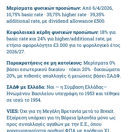
Μερίσματα φυσικών προσώπων:
Από 6/4/2026,
10,75% basic rate · 35,75% higher rate · 39,35%
additional rate, με dividend allowance £500.
Κεφαλαιακά κέρδη φυσικών προσώπων:
18% για
basic rate και 24% για higher/additional rate, με
ετήσιο αφορολόγητο £3.000 για το φορολογικό έτος
2026/27.
Παρακρατήσεις σε μη κατοίκους:
Μερίσματα 0%
βάσει εσωτερικού δικαίου · τόκοι 20% · δικαιώματα
20%, με πιθανές απαλλαγές ή μειώσεις βάσει ΣΑΔΦ.
ΣΑΔΦ με Ελλάδα:
Ναι — η Σύμβαση Ελλάδας–
Ηνωμένου Βασιλείου υπεγράφη το 1953 και τέθηκε
σε ισχύ το 1954.
VIES:
Όχι για τη Μεγάλη Βρετανία μετά το Brexit.
Εξαίρεση υπάρχει για τη Βόρεια Ιρλανδία μόνο ως
προς συναλλαγές αγαθών με την Ε.Ε., όπου
χρησιμοποιούνται αριθμοί ΦΠΑ με πρόθεμα XI.