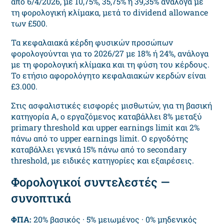
από 6/4/2026, με 10,75%, 35,75% ή 39,35% ανάλογα με
τη φορολογική κλίμακα, μετά το dividend allowance
των £500.
Τα κεφαλαιακά κέρδη φυσικών προσώπων
φορολογούνται για το 2026/27 με 18% ή 24%, ανάλογα
με τη φορολογική κλίμακα και τη φύση του κέρδους.
Το ετήσιο αφορολόγητο κεφαλαιακών κερδών είναι
£3.000.
Στις ασφαλιστικές εισφορές μισθωτών, για τη βασική
κατηγορία Α, ο εργαζόμενος καταβάλλει 8% μεταξύ
primary threshold και upper earnings limit και 2%
πάνω από το upper earnings limit. Ο εργοδότης
καταβάλλει γενικά 15% πάνω από το secondary
threshold, με ειδικές κατηγορίες και εξαιρέσεις.
Φορολογικοί συντελεστές —
συνοπτικά
ΦΠΑ:
20% βασικός · 5% μειωμένος · 0% μηδενικός