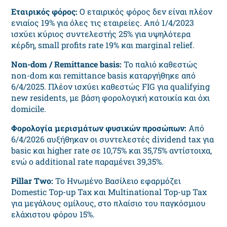
Εταιρικός φόρος:
Ο εταιρικός φόρος δεν είναι πλέον
ενιαίος 19% για όλες τις εταιρείες. Από 1/4/2023
ισχύει κύριος συντελεστής 25% για υψηλότερα
κέρδη, small profits rate 19% και marginal relief.
Non-dom / Remittance basis:
Το παλιό καθεστώς
non-dom και remittance basis καταργήθηκε από
6/4/2025. Πλέον ισχύει καθεστώς FIG για qualifying
new residents, με βάση φορολογική κατοικία και όχι
domicile.
Φορολογία μερισμάτων φυσικών προσώπων:
Από
6/4/2026 αυξήθηκαν οι συντελεστές dividend tax για
basic και higher rate σε 10,75% και 35,75% αντίστοιχα,
ενώ ο additional rate παραμένει 39,35%.
Pillar Two:
Το Ηνωμένο Βασίλειο εφαρμόζει
Domestic Top-up Tax και Multinational Top-up Tax
για μεγάλους ομίλους, στο πλαίσιο του παγκόσμιου
ελάχιστου φόρου 15%.