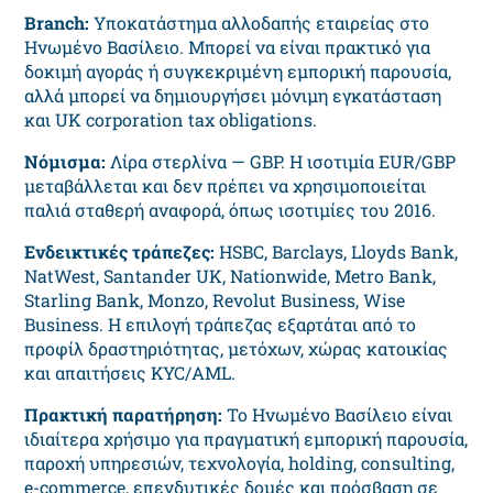
Branch:
Υποκατάστημα αλλοδαπής εταιρείας στο
Ηνωμένο Βασίλειο. Μπορεί να είναι πρακτικό για
δοκιμή αγοράς ή συγκεκριμένη εμπορική παρουσία,
αλλά μπορεί να δημιουργήσει μόνιμη εγκατάσταση
και UK corporation tax obligations.
Νόμισμα:
Λίρα στερλίνα — GBP. Η ισοτιμία EUR/GBP
μεταβάλλεται και δεν πρέπει να χρησιμοποιείται
παλιά σταθερή αναφορά, όπως ισοτιμίες του 2016.
Ενδεικτικές τράπεζες:
HSBC, Barclays, Lloyds Bank,
NatWest, Santander UK, Nationwide, Metro Bank,
Starling Bank, Monzo, Revolut Business, Wise
Business. Η επιλογή τράπεζας εξαρτάται από το
προφίλ δραστηριότητας, μετόχων, χώρας κατοικίας
και απαιτήσεις KYC/AML.
Πρακτική παρατήρηση:
Το Ηνωμένο Βασίλειο είναι
ιδιαίτερα χρήσιμο για πραγματική εμπορική παρουσία,
παροχή υπηρεσιών, τεχνολογία, holding, consulting,
e-commerce, επενδυτικές δομές και πρόσβαση σε