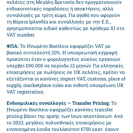
πελάτες στη Μεγάλη Βρετανία δεν πραγματοποιούν
ενδοκοινοτικές παραδόσεις ή αποκτήσεις, αλλά
συναλλαγές με τρίτη χώρα. Για αγαθά που αφορούν
τη Βόρεια Ιρλανδία και συναλλαγές με την Ε.Ε.,
χρησιμοποιείται ειδικό καθεστώς με πρόθεμα XI στο
VAT number.
ΦΠΑ:
Το Ηνωμένο Βασίλειο εφαρμόζει VAT με
βασικό συντελεστή 20%. Η υποχρεωτική εγγραφή
προκύπτει όταν ο φορολογητέος κύκλος εργασιών
υπερβεί £90.000 σε περίοδο 12 μηνών. Για ελληνικές
επιχειρήσεις με πωλήσεις σε UK πελάτες, πρέπει να
εξετάζονται οι κανόνες import VAT, customs, place of
supply, marketplace rules και πιθανή υποχρέωση UK
VAT registration.
Ενδοομιλικές συναλλαγές — Transfer Pricing:
Το
Ηνωμένο Βασίλειο εφαρμόζει κανόνες transfer
pricing βάσει της αρχής των ίσων αποστάσεων. Από
το 2023, μεγάλες πολυεθνικές επιχειρήσεις με
ενοποιημένα έσοδα τουλάχιστον €750 εκατ. έχουν