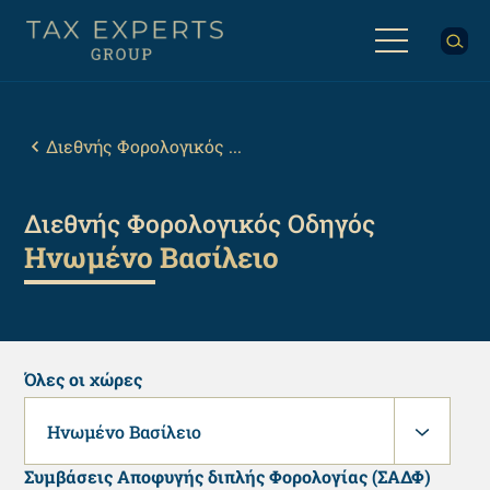
Παράκαμψη
προς
το
κυρίως
Back
περιεχόμενο
to
top
Breadcrumb
Διεθνής Φορολογικός ...
Διεθνής Φορολογικός Οδηγός
Ηνωμένο Βασίλειο
Όλες οι χώρες
Ηνωμένο Βασίλειο
Συμβάσεις Αποφυγής διπλής Φορολογίας (ΣΑΔΦ)