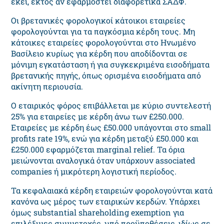
εκεί, εκτός αν εφαρμοστεί διαφορετικά ΣΑΔΦ.
Οι βρετανικές φορολογικοί κάτοικοι εταιρείες
φορολογούνται για τα παγκόσμια κέρδη τους. Μη
κάτοικες εταιρείες φορολογούνται στο Ηνωμένο
Βασίλειο κυρίως για κέρδη που αποδίδονται σε
μόνιμη εγκατάσταση ή για συγκεκριμένα εισοδήματα
βρετανικής πηγής, όπως ορισμένα εισοδήματα από
ακίνητη περιουσία.
Ο εταιρικός φόρος επιβάλλεται με κύριο συντελεστή
25% για εταιρείες με κέρδη άνω των £250.000.
Εταιρείες με κέρδη έως £50.000 υπάγονται στο small
profits rate 19%, ενώ για κέρδη μεταξύ £50.000 και
£250.000 εφαρμόζεται marginal relief. Τα όρια
μειώνονται αναλογικά όταν υπάρχουν associated
companies ή μικρότερη λογιστική περίοδος.
Τα κεφαλαιακά κέρδη εταιρειών φορολογούνται κατά
κανόνα ως μέρος των εταιρικών κερδών. Υπάρχει
όμως substantial shareholding exemption για
επιλέξιμες συμμετοχές, υπό προϋποθέσεις, ιδίως σε