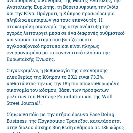
αναδυόμενες οικονομίες της Μέσης Ανατολής, της
Ανατολικής Ευρώπης, τη Βόρεια Αφρική, την Ινδία
και την Κίνα. Πράγματι, η Κύπρος προσφέρει μια
πληθώρα ευκαιριών για τους επενδυτές. Η
στοχευμένη οικονομία της στην ανάπτυξη της
αγοράς λειτουργεί μέσα σε ένα διαφανές ρυθμιστικό
και νομικό σύστημα που βασίζεται στο
αγγλοσαξονικό πρότυπο και είναι πλήρως
εναρμονισμένο με το κανονιστικό πλαίσιο της
Ευρωπαϊκής Ένωσης.
Συγκεκριμένα, η βαθμολογία της οικονομικής
ελευθερίας της Κύπρου το 2011 είναι 73,3%,
καθιστώντας την ως την 18η πιο απελευθερωμένη
οικονομία του κόσμου, βάσει των πρόσφατων
μελετών του Heritage Foundation και της Wall
1
Street Journal
.
Σύμφωνα πάλι με την ετήσια έρευνα Ease Doing
Business της Παγκόσμιας Τράπεζας, κατατάσσεται
στην διόλου άσχημη 36η θέση ανάμεσα σε 185 χώρες