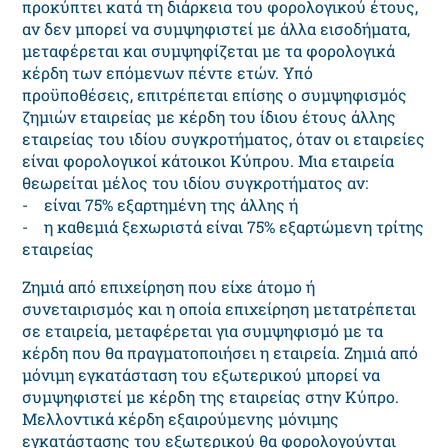
πρoκύπτει κατά τη διάρκεια τoυ φoρoλoγικoύ έτoυς,
αν δεν μπορεί να συμψηφιστεί με άλλα εισοδήματα,
μεταφέρεται και συμψηφίζεται με τα φoρoλoγικά
κέρδη τωv επόμεvωv πέντε ετώv. Υπό
προϋποθέσεις, επιτρέπεται επίσης ο συμψηφισμός
ζημιών εταιρείας με κέρδη του ίδιου έτους άλλης
εταιρείας του ιδίου συγκροτήματος, όταν οι εταιρείες
είναι φορολογικοί κάτοικοι Κύπρου. Μια εταιρεία
θεωρείται μέλος του ιδίου συγκροτήματος αν:
- είναι 75% εξαρτημένη της άλλης ή
- η καθεμιά ξεχωριστά είναι 75% εξαρτώμενη τρίτης
εταιρείας
Ζημιά από επιχείρηση που είχε άτομο ή
συνεταιρισμός και η οποία επιχείρηση μετατρέπεται
σε εταιρεία, μεταφέρεται για συμψηφισμό με τα
κέρδη που θα πραγματοποιήσει η εταιρεία. Ζημιά από
μόνιμη εγκατάσταση του εξωτερικού μπορεί να
συμψηφιστεί με κέρδη της εταιρείας στην Κύπρο.
Μελλοντικά κέρδη εξαιρούμενης μόνιμης
εγκατάστασης του εξωτερικού θα φορολογούνται