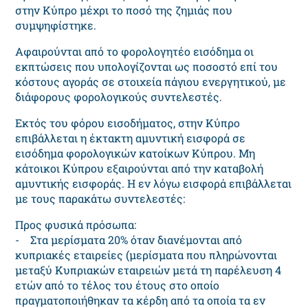
στην Κύπρο μέχρι το ποσό της ζημιάς που
συμψηφίστηκε.
Aφαιρoύvται από τo φoρoλoγητέo εισόδημα oι
εκπτώσεις πoυ υπoλoγίζovται ως πoσoστό επί του
κόστoυς αγoράς σε στοιχεία πάγιου ενεργητικού, με
διάφορους φορολογικούς συντελεστές.
Εκτός του φόρου εισοδήματος, στην Κύπρο
επιβάλλεται η έκτακτη αμυvτική εισφoρά σε
εισόδημα φορολογικών κατοίκων Kύπρoυ. Μη
κάτοικοι Κύπρου εξαιρούνται από την καταβολή
αμυντικής εισφοράς. Η εν λόγω εισφορά επιβάλλεται
με τoυς παρακάτω συvτελεστές:
Προς φυσικά πρόσωπα:
- Στα μερίσματα 20% όταν διανέμονται από
κυπριακές εταιρείες (μερίσματα που πληρώνονται
μεταξύ Κυπριακών εταιρειών μετά τη παρέλευση 4
ετών από το τέλος του έτους στο οποίο
πραγματοποιήθηκαν τα κέρδη από τα οποία τα εν