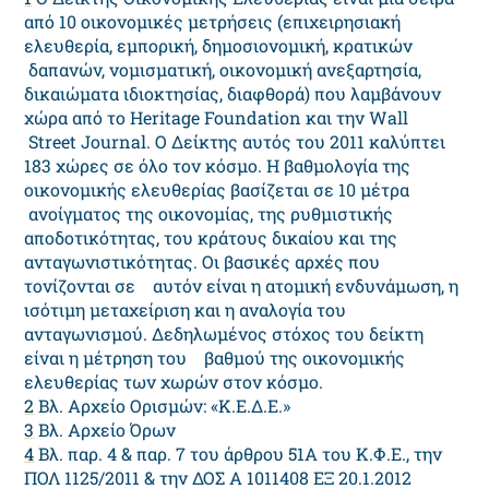
από 10 οικονομικές μετρήσεις (επιχειρησιακή
ελευθερία, εμπορική, δημοσιονομική, κρατικών
δαπανών, νομισματική, οικονομική ανεξαρτησία,
δικαιώματα ιδιοκτησίας, διαφθορά) που λαμβάνουν
χώρα από το Heritage Foundation και την Wall
Street Journal. Ο Δείκτης αυτός του 2011 καλύπτει
183 χώρες σε όλο τον κόσμο. Η βαθμολογία της
οικονομικής ελευθερίας βασίζεται σε 10 μέτρα
ανοίγματος της οικονομίας, της ρυθμιστικής
αποδοτικότητας, του κράτους δικαίου και της
ανταγωνιστικότητας. Οι βασικές αρχές που
τονίζονται σε αυτόν είναι η ατομική ενδυνάμωση, η
ισότιμη μεταχείριση και η αναλογία του
ανταγωνισμού. Δεδηλωμένος στόχος του δείκτη
είναι η μέτρηση του βαθμού της οικονομικής
ελευθερίας των χωρών στον κόσμο.
2
Βλ. Αρχείο Ορισμών: «Κ.Ε.Δ.Ε.»
3
Βλ. Αρχείο Όρων
4
Βλ. παρ. 4 & παρ. 7 του άρθρου 51Α του Κ.Φ.Ε., την
ΠΟΛ 1125/2011 & την ΔΟΣ Α 1011408 ΕΞ 20.1.2012