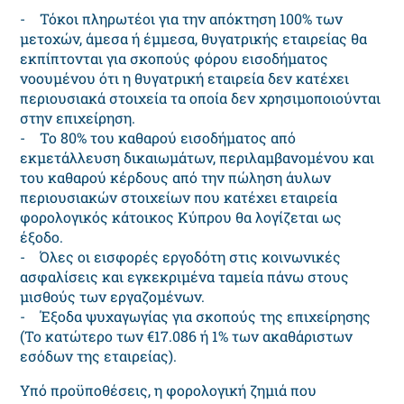
- Τόκοι πληρωτέοι για την απόκτηση 100% των
μετοχών, άμεσα ή έμμεσα, θυγατρικής εταιρείας θα
εκπίπτονται για σκοπούς φόρου εισοδήματος
νοουμένου ότι η θυγατρική εταιρεία δεν κατέχει
περιουσιακά στοιχεία τα οποία δεν χρησιμοποιούνται
στην επιχείρηση.
- Το 80% του καθαρού εισοδήματος από
εκμετάλλευση δικαιωμάτων, περιλαμβανομένου και
του καθαρού κέρδους από την πώληση άυλων
περιουσιακών στοιχείων που κατέχει εταιρεία
φορολογικός κάτοικος Κύπρου θα λογίζεται ως
έξοδο.
- Όλες οι εισφορές εργοδότη στις κοινωνικές
ασφαλίσεις και εγκεκριμένα ταμεία πάνω στους
μισθούς των εργαζομένων.
- Έξοδα ψυχαγωγίας για σκοπούς της επιχείρησης
(Το κατώτερο των €17.086 ή 1% των ακαθάριστων
εσόδων της εταιρείας).
Υπό προϋποθέσεις, η φoρoλoγική ζημιά πoυ