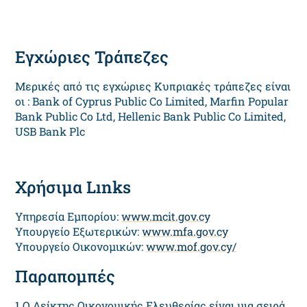
Εγχώριες Τράπεζες
Μερικές από τις εγχώριες Κυπριακές τράπεζες είναι
οι : Bank of Cyprus Public Co Limited, Marfin Popular
Bank Public Co Ltd, Hellenic Bank Public Co Limited,
USB Bank Plc
Χρήσιμα Lınks
Υπηρεσία Εμπορίου:
www.mcit.gov.cy
Υπουργείο Εξωτερικών:
www.mfa.gov.cy
Υπουργείο Οικονομικών:
www.mof.gov.cy/
Παραπομπές
1
Ο Δείκτης Οικονομικής Ελευθερίας είναι μια σειρά