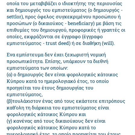
οποία του μεταβιβάζει ο ιδιοκτήτης της περιουσίας
και δημιουργός του εμπιστεύματος (ο δημιουργός -
settlor), προς όφελος συγκεκριμένου προσώπου ή
προσώπων (ο δικαιούχος - beneficiary) με βάση τις
επιθυμίες του δημιουργού, προφορικές ή γραπτές οι
οποίες, εκφράζονται σε έγγραφο (έγγραφο
εμπιστεύματος - trust deed) ή σε διαθήκη (will).
Ενα εμπίστευμα δεν έχει ξεχωριστή νομική
προσωπικότητα. Επίσης, υπάρχουν τα διεθνή
εμπιστεύματα των οποίων:
(α) ο δημιουργός δεν είναι φορολογικός κάτοικος
Κύπρου κατά το ημερολογιακό έτος, το οποίο
προηγείται του έτους δημιουργίας του
εμπιστεύματος,
(β)τουλάχιστον ένας από τους εκάστοτε επιτρόπους
καθ’ολη τη διάρκεια του εμπιστεύματος είναι
φορολογικός κάτοικος Κύπρου και
(γ) κανένας από τους δικαιούχους δεν είναι
φορολογικός κάτοικος Κύπρου κατά το
ημερολογιακό έτος, το οποίο προηγείται του έτους