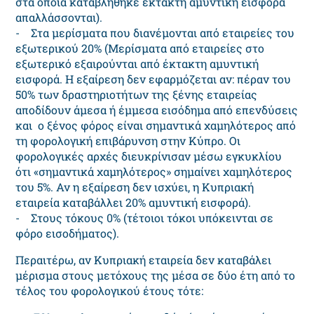
στα οποία καταβλήθηκε έκτακτη αμυντική εισφορά
απαλλάσσονται).
- Στα μερίσματα που διανέμονται από εταιρείες του
εξωτερικού 20% (Μερίσματα από εταιρείες στο
εξωτερικό εξαιρούνται από έκτακτη αμυντική
εισφορά. Η εξαίρεση δεν εφαρμόζεται αν: πέραν του
50% των δραστηριοτήτων της ξένης εταιρείας
αποδίδουν άμεσα ή έμμεσα εισόδημα από επενδύσεις
και ο ξένος φόρος είναι σημαντικά χαμηλότερος από
τη φορολογική επιβάρυνση στην Κύπρο. Οι
φορολογικές αρχές διευκρίνισαν μέσω εγκυκλίου
ότι «σημαντικά χαμηλότερος» σημαίνει χαμηλότερος
του 5%. Αν η εξαίρεση δεν ισχύει, η Κυπριακή
εταιρεία καταβάλλει 20% αμυντική εισφορά).
- Στους τόκους 0% (τέτοιοι τόκοι υπόκεινται σε
φόρο εισοδήματος).
Περαιτέρω, αν Κυπριακή εταιρεία δεν καταβάλει
μέρισμα στους μετόχους της μέσα σε δύο έτη από το
τέλος του φορολογικού έτους τότε: