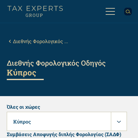
Παράκαμψη
προς
το
κυρίως
Back
περιεχόμενο
to
top
Breadcrumb
Διεθνής Φορολογικός ...
Διεθνής Φορολογικός Οδηγός
Κύπρος
Όλες οι χώρες
Κύπρος
Συμβάσεις Αποφυγής διπλής Φορολογίας (ΣΑΔΦ)