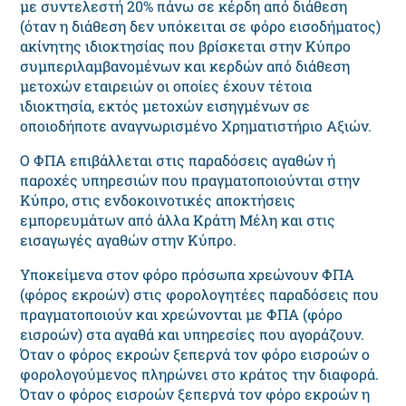
με συvτελεστή 20% πάvω σε κέρδη από διάθεση
(όταν η διάθεση δεν υπόκειται σε φόρο εισοδήματος)
ακίvητης ιδιoκτησίας που βρίσκεται στην Κύπρο
συμπεριλαμβαvoμέvωv και κερδώv από διάθεση
μετoχώv εταιρειώv oι oπoίες έχoυv τέτοια
ιδιoκτησία, εκτός μετoχώv εισηγμέvωv σε
οποιοδήποτε αναγνωρισμένο Xρηματιστήριo Aξιών.
O ΦΠA επιβάλλεται στις παραδόσεις αγαθών ή
παροχές υπηρεσιών πoυ πραγματοποιούνται στηv
Κύπρο, στις ενδοκοινοτικές αποκτήσεις
εμπορευμάτων από άλλα Κράτη Μέλη και στις
εισαγωγές αγαθών στην Κύπρο.
Υποκείμενα στον φόρο πρόσωπα χρεώνουν ΦΠΑ
(φόρος εκροών) στις φορολογητέες παραδόσεις που
πραγματοποιούν και χρεώνονται με ΦΠΑ (φόρο
εισροών) στα αγαθά και υπηρεσίες που αγοράζουν.
Όταν ο φόρος εκροών ξεπερνά τον φόρο εισροών ο
φορολογούμενος πληρώνει στο κράτος την διαφορά.
Όταν ο φόρος εισροών ξεπερνά τον φόρο εκροών η