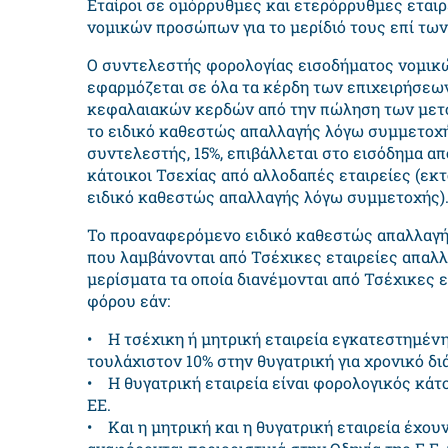
Εταίροι σε ομόρρυθμες και ετερόρρυθμες εταιρ
νομικών προσώπων για το μερίδιό τους επί των
Ο συντελεστής φορολογίας εισοδήματος νομικ
εφαρμόζεται σε όλα τα κέρδη των επιχειρήσε
κεφαλαιακών κερδών από την πώληση των μετ
το ειδικό καθεστώς απαλλαγής λόγω συμμετοχής
συντελεστής, 15%, επιβάλλεται στο εισόδημα α
κάτοικοι Τσεχίας από αλλοδαπές εταιρείες (εκτ
ειδικό καθεστώς απαλλαγής λόγω συμμετοχής)
Το προαναφερόμενο ειδικό καθεστώς απαλλαγής
που λαμβάνονται από Τσέχικες εταιρείες απαλλ
μερίσματα τα οποία διανέμονται από Τσέχικες 
φόρου εάν:
• Η τσέχικη ή μητρική εταιρεία εγκατεστημέν
τουλάχιστον 10% στην θυγατρική για χρονικό δ
• Η θυγατρική εταιρεία είναι φορολογικός κά
ΕΕ.
• Και η μητρική και η θυγατρική εταιρεία έχου