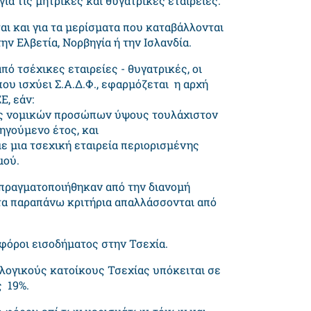
για τις μητρικές και θυγατρικές εταιρείες.
ι και για τα μερίσματα που καταβάλλονται
ην Ελβετία, Νορβηγία ή την Ισλανδία.
ό τσέχικες εταιρείες - θυγατρικές, οι
που ισχύει Σ.Α.Δ.Φ., εφαρμόζεται η αρχή
Ε, εάν:
τος νομικών προσώπων ύψους τουλάχιστον
οηγούμενο έτος, και
ε μια τσεχική εταιρεία περιορισμένης
μού.
πραγματοποιήθηκαν από την διανομή
τα παραπάνω κριτήρια απαλλάσσονται από
 φόροι εισοδήματος στην Τσεχία.
λογικούς κατοίκους Τσεχίας υπόκειται σε
ς 19%.