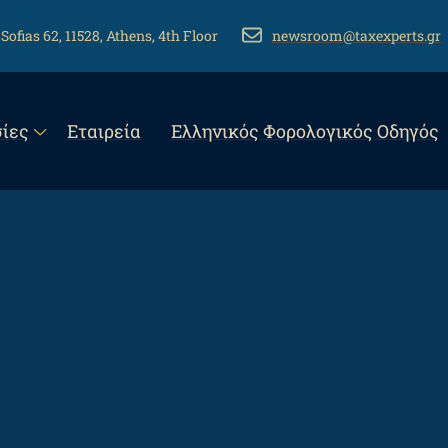
 Sofias 62, 11528, Athens, 4th Floor
EMAIL
newsroom@taxexperts.gr
n
ίες
Εταιρεία
Eλληνικός Φορολογικός Οδηγός
gation