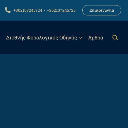
LINK
TELEPHONE
+302107245724
+302107245725
Επικοινωνία
Διεθνής Φορολογικός Οδηγός
Άρθρα