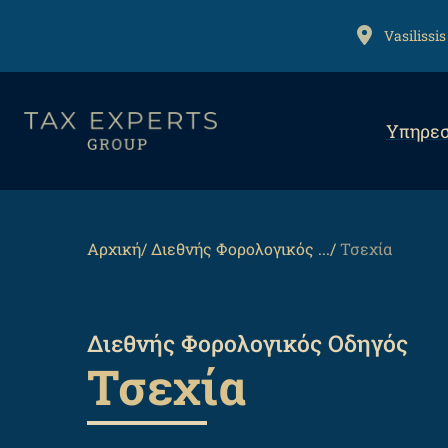
Αναζήτηση
Παράκαμψη
προς
ADDRESS
Vasilissis
το
κυρίως
Mai
περιεχόμενο
Υπηρεσ
navi
Back
to
top
Breadcrumb
Αρχική
Διεθνής Φορολογικός ...
Τσεχία
Διεθνής Φορολογικός Οδηγός
Τσεχία