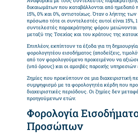
Αναφορικά με τους συντελεστές παρακράτησης
δικαιωμάτων που καταβάλλονται από ημεδαπό π
15%, 0% και 0%, αντιστοίχως. Όταν ο λήπτης τ
πρόσωπο τότε οι συντελεστές αυτοί είναι 15%, 15
συντελεστές παρακράτησης φόρου μειώνονται 
μεταξύ της Τσεχίας και του κράτους της κατοι
Επιπλέον, εκπίπτουν τα έξοδα για τη δημιουργί
φορολογητέου εισοδήματος (αποδείξεις, τιμολόγ
από τον φορολογούμενο προκειμένου να αξιώσε
(υπό όρους) και οι αμοιβές παροχής υπηρεσιών
Ζημίες που προκύπτουν σε μια διαχειριστική π
συμψηφισμό με τα φορολογητέα κέρδη που προ
διαχειριστικές περιόδους. Οι ζημίες δεν μετα
προηγούμενων ετών.
Φορολογία Εισοδήματ
Προσώπων