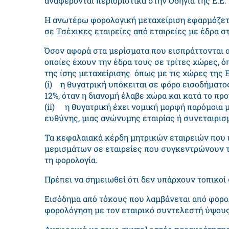
αναφέρονται περιοριστικά στην Οδηγία της Ε.Ε. 
Η ανωτέρω φορολογική μεταχείριση εφαρμόζετα
σε Τσέχικες εταιρείες από εταιρείες με έδρα στ
Όσον αφορά στα μερίσματα που εισπράττονται απ
οποίες έχουν την έδρα τους σε τρίτες χώρες, ό
της ίσης μεταχείρισης όπως με τις χώρες της Ε
(i) η θυγατρική υπόκειται σε φόρο εισοδήμα
12%, όταν η διανομή έλαβε χώρα και κατά το πρ
(ii) η θυγατρική έχει νομική μορφή παρόμοια μ
ευθύνης, μιας ανώνυμης εταιρίας ή συνεταιρισ
Τα κεφαλαιακά κέρδη μητρικών εταιρειών που 
μερισμάτων σε εταιρείες που συγκεντρώνουν 
τη φορολογία.
Πρέπει να σημειωθεί ότι δεν υπάρχουν τοπικοί
Εισόδημα από τόκους που λαμβάνεται από φορο
φορολόγηση με τον εταιρικό συντελεστή ύψου