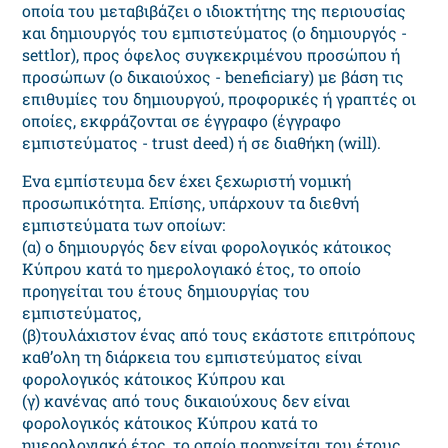
οποία του μεταβιβάζει ο ιδιοκτήτης της περιουσίας
και δημιουργός του εμπιστεύματος (ο δημιουργός -
settlor), προς όφελος συγκεκριμένου προσώπου ή
προσώπων (ο δικαιούχος - beneficiary) με βάση τις
επιθυμίες του δημιουργού, προφορικές ή γραπτές οι
οποίες, εκφράζονται σε έγγραφο (έγγραφο
εμπιστεύματος - trust deed) ή σε διαθήκη (will).
Ενα εμπίστευμα δεν έχει ξεχωριστή νομική
προσωπικότητα. Επίσης, υπάρχουν τα διεθνή
εμπιστεύματα των οποίων:
(α) ο δημιουργός δεν είναι φορολογικός κάτοικος
Κύπρου κατά το ημερολογιακό έτος, το οποίο
προηγείται του έτους δημιουργίας του
εμπιστεύματος,
(β)τουλάχιστον ένας από τους εκάστοτε επιτρόπους
καθ’ολη τη διάρκεια του εμπιστεύματος είναι
φορολογικός κάτοικος Κύπρου και
(γ) κανένας από τους δικαιούχους δεν είναι
φορολογικός κάτοικος Κύπρου κατά το
ημερολογιακό έτος, το οποίο προηγείται του έτους