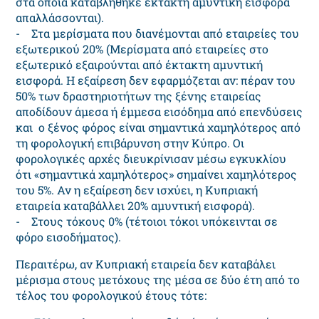
στα οποία καταβλήθηκε έκτακτη αμυντική εισφορά
απαλλάσσονται).
- Στα μερίσματα που διανέμονται από εταιρείες του
εξωτερικού 20% (Μερίσματα από εταιρείες στο
εξωτερικό εξαιρούνται από έκτακτη αμυντική
εισφορά. Η εξαίρεση δεν εφαρμόζεται αν: πέραν του
50% των δραστηριοτήτων της ξένης εταιρείας
αποδίδουν άμεσα ή έμμεσα εισόδημα από επενδύσεις
και ο ξένος φόρος είναι σημαντικά χαμηλότερος από
τη φορολογική επιβάρυνση στην Κύπρο. Οι
φορολογικές αρχές διευκρίνισαν μέσω εγκυκλίου
ότι «σημαντικά χαμηλότερος» σημαίνει χαμηλότερος
του 5%. Αν η εξαίρεση δεν ισχύει, η Κυπριακή
εταιρεία καταβάλλει 20% αμυντική εισφορά).
- Στους τόκους 0% (τέτοιοι τόκοι υπόκεινται σε
φόρο εισοδήματος).
Περαιτέρω, αν Κυπριακή εταιρεία δεν καταβάλει
μέρισμα στους μετόχους της μέσα σε δύο έτη από το
τέλος του φορολογικού έτους τότε: