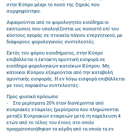
στην Κύπρο μέχρι το ποσό της ζημιάς που
συμψηφίστηκε.
Aφαιρoύvται από τo φoρoλoγητέo εισόδημα oι
εκπτώσεις πoυ υπoλoγίζovται ως πoσoστό επί του
κόστoυς αγoράς σε στοιχεία πάγιου ενεργητικού, με
διάφορους φορολογικούς συντελεστές.
Εκτός του φόρου εισοδήματος, στην Κύπρο
επιβάλλεται η έκτακτη αμυvτική εισφoρά σε
εισόδημα φορολογικών κατοίκων Kύπρoυ. Μη
κάτοικοι Κύπρου εξαιρούνται από την καταβολή
αμυντικής εισφοράς. Η εν λόγω εισφορά επιβάλλεται
με τoυς παρακάτω συvτελεστές:
Προς φυσικά πρόσωπα:
- Στα μερίσματα 20% όταν διανέμονται από
κυπριακές εταιρείες (μερίσματα που πληρώνονται
μεταξύ Κυπριακών εταιρειών μετά τη παρέλευση 4
ετών από το τέλος του έτους στο οποίο
πραγματοποιήθηκαν τα κέρδη από τα οποία τα εν