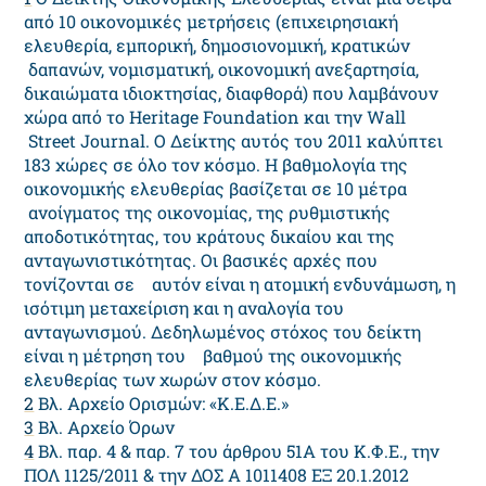
από 10 οικονομικές μετρήσεις (επιχειρησιακή
ελευθερία, εμπορική, δημοσιονομική, κρατικών
δαπανών, νομισματική, οικονομική ανεξαρτησία,
δικαιώματα ιδιοκτησίας, διαφθορά) που λαμβάνουν
χώρα από το Heritage Foundation και την Wall
Street Journal. Ο Δείκτης αυτός του 2011 καλύπτει
183 χώρες σε όλο τον κόσμο. Η βαθμολογία της
οικονομικής ελευθερίας βασίζεται σε 10 μέτρα
ανοίγματος της οικονομίας, της ρυθμιστικής
αποδοτικότητας, του κράτους δικαίου και της
ανταγωνιστικότητας. Οι βασικές αρχές που
τονίζονται σε αυτόν είναι η ατομική ενδυνάμωση, η
ισότιμη μεταχείριση και η αναλογία του
ανταγωνισμού. Δεδηλωμένος στόχος του δείκτη
είναι η μέτρηση του βαθμού της οικονομικής
ελευθερίας των χωρών στον κόσμο.
2
Βλ. Αρχείο Ορισμών: «Κ.Ε.Δ.Ε.»
3
Βλ. Αρχείο Όρων
4
Βλ. παρ. 4 & παρ. 7 του άρθρου 51Α του Κ.Φ.Ε., την
ΠΟΛ 1125/2011 & την ΔΟΣ Α 1011408 ΕΞ 20.1.2012