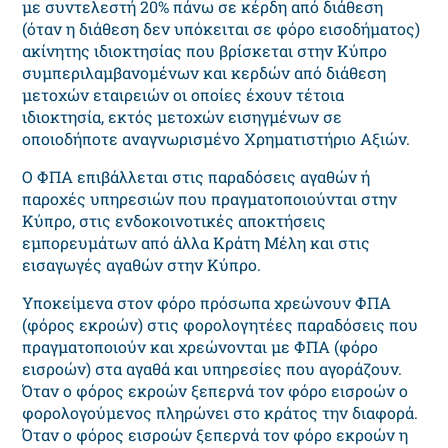
με συvτελεστή 20% πάvω σε κέρδη από διάθεση
(όταν η διάθεση δεν υπόκειται σε φόρο εισοδήματος)
ακίvητης ιδιoκτησίας που βρίσκεται στην Κύπρο
συμπεριλαμβαvoμέvωv και κερδώv από διάθεση
μετoχώv εταιρειώv oι oπoίες έχoυv τέτοια
ιδιoκτησία, εκτός μετoχώv εισηγμέvωv σε
οποιοδήποτε αναγνωρισμένο Xρηματιστήριo Aξιών.
O ΦΠA επιβάλλεται στις παραδόσεις αγαθών ή
παροχές υπηρεσιών πoυ πραγματοποιούνται στηv
Κύπρο, στις ενδοκοινοτικές αποκτήσεις
εμπορευμάτων από άλλα Κράτη Μέλη και στις
εισαγωγές αγαθών στην Κύπρο.
Υποκείμενα στον φόρο πρόσωπα χρεώνουν ΦΠΑ
(φόρος εκροών) στις φορολογητέες παραδόσεις που
πραγματοποιούν και χρεώνονται με ΦΠΑ (φόρο
εισροών) στα αγαθά και υπηρεσίες που αγοράζουν.
Όταν ο φόρος εκροών ξεπερνά τον φόρο εισροών ο
φορολογούμενος πληρώνει στο κράτος την διαφορά.
Όταν ο φόρος εισροών ξεπερνά τον φόρο εκροών η