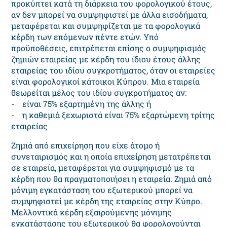
πρoκύπτει κατά τη διάρκεια τoυ φoρoλoγικoύ έτoυς,
αν δεν μπορεί να συμψηφιστεί με άλλα εισοδήματα,
μεταφέρεται και συμψηφίζεται με τα φoρoλoγικά
κέρδη τωv επόμεvωv πέντε ετώv. Υπό
προϋποθέσεις, επιτρέπεται επίσης ο συμψηφισμός
ζημιών εταιρείας με κέρδη του ίδιου έτους άλλης
εταιρείας του ιδίου συγκροτήματος, όταν οι εταιρείες
είναι φορολογικοί κάτοικοι Κύπρου. Μια εταιρεία
θεωρείται μέλος του ιδίου συγκροτήματος αν:
- είναι 75% εξαρτημένη της άλλης ή
- η καθεμιά ξεχωριστά είναι 75% εξαρτώμενη τρίτης
εταιρείας
Ζημιά από επιχείρηση που είχε άτομο ή
συνεταιρισμός και η οποία επιχείρηση μετατρέπεται
σε εταιρεία, μεταφέρεται για συμψηφισμό με τα
κέρδη που θα πραγματοποιήσει η εταιρεία. Ζημιά από
μόνιμη εγκατάσταση του εξωτερικού μπορεί να
συμψηφιστεί με κέρδη της εταιρείας στην Κύπρο.
Μελλοντικά κέρδη εξαιρούμενης μόνιμης
εγκατάστασης του εξωτερικού θα φορολογούνται