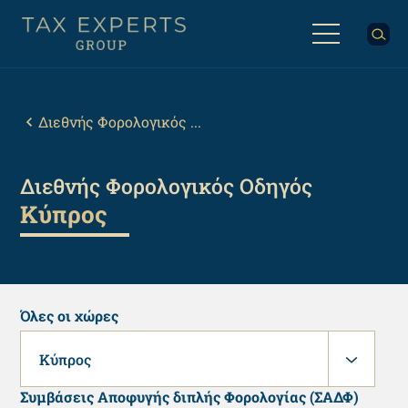
Παράκαμψη
προς
το
κυρίως
Back
περιεχόμενο
to
top
Breadcrumb
Διεθνής Φορολογικός ...
Διεθνής Φορολογικός Οδηγός
Κύπρος
Όλες οι χώρες
Κύπρος
Συμβάσεις Αποφυγής διπλής Φορολογίας (ΣΑΔΦ)