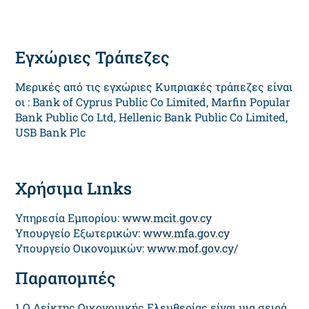
Εγχώριες Τράπεζες
Μερικές από τις εγχώριες Κυπριακές τράπεζες είναι
οι : Bank of Cyprus Public Co Limited, Marfin Popular
Bank Public Co Ltd, Hellenic Bank Public Co Limited,
USB Bank Plc
Χρήσιμα Lınks
Υπηρεσία Εμπορίου:
www.mcit.gov.cy
Υπουργείο Εξωτερικών:
www.mfa.gov.cy
Υπουργείο Οικονομικών:
www.mof.gov.cy/
Παραπομπές
1
Ο Δείκτης Οικονομικής Ελευθερίας είναι μια σειρά