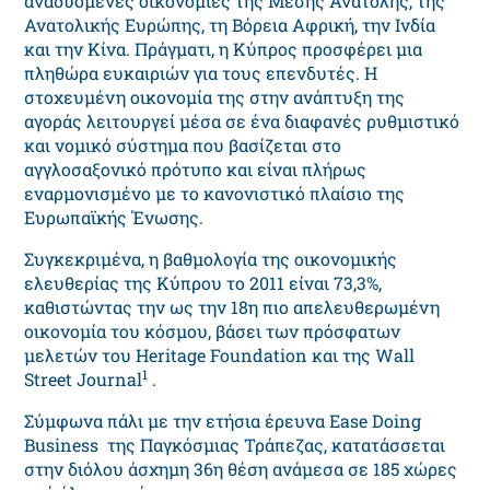
αναδυόμενες οικονομίες της Μέσης Ανατολής, της
Ανατολικής Ευρώπης, τη Βόρεια Αφρική, την Ινδία
και την Κίνα. Πράγματι, η Κύπρος προσφέρει μια
πληθώρα ευκαιριών για τους επενδυτές. Η
στοχευμένη οικονομία της στην ανάπτυξη της
αγοράς λειτουργεί μέσα σε ένα διαφανές ρυθμιστικό
και νομικό σύστημα που βασίζεται στο
αγγλοσαξονικό πρότυπο και είναι πλήρως
εναρμονισμένο με το κανονιστικό πλαίσιο της
Ευρωπαϊκής Ένωσης.
Συγκεκριμένα, η βαθμολογία της οικονομικής
ελευθερίας της Κύπρου το 2011 είναι 73,3%,
καθιστώντας την ως την 18η πιο απελευθερωμένη
οικονομία του κόσμου, βάσει των πρόσφατων
μελετών του Heritage Foundation και της Wall
1
Street Journal
.
Σύμφωνα πάλι με την ετήσια έρευνα Ease Doing
Business της Παγκόσμιας Τράπεζας, κατατάσσεται
στην διόλου άσχημη 36η θέση ανάμεσα σε 185 χώρες