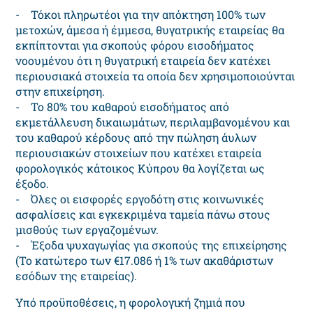
- Τόκοι πληρωτέοι για την απόκτηση 100% των
μετοχών, άμεσα ή έμμεσα, θυγατρικής εταιρείας θα
εκπίπτονται για σκοπούς φόρου εισοδήματος
νοουμένου ότι η θυγατρική εταιρεία δεν κατέχει
περιουσιακά στοιχεία τα οποία δεν χρησιμοποιούνται
στην επιχείρηση.
- Το 80% του καθαρού εισοδήματος από
εκμετάλλευση δικαιωμάτων, περιλαμβανομένου και
του καθαρού κέρδους από την πώληση άυλων
περιουσιακών στοιχείων που κατέχει εταιρεία
φορολογικός κάτοικος Κύπρου θα λογίζεται ως
έξοδο.
- Όλες οι εισφορές εργοδότη στις κοινωνικές
ασφαλίσεις και εγκεκριμένα ταμεία πάνω στους
μισθούς των εργαζομένων.
- Έξοδα ψυχαγωγίας για σκοπούς της επιχείρησης
(Το κατώτερο των €17.086 ή 1% των ακαθάριστων
εσόδων της εταιρείας).
Υπό προϋποθέσεις, η φoρoλoγική ζημιά πoυ