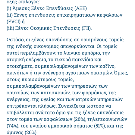
εξής επιλογές:
(i) Άμεσες Ξένες Επενδύσεις (ΑΞΕ)
(ii) Ξένες επενδύσεις επιχειρηματικών κεφαλαίων
(FVCI) ή
(iii) Ξένες Θεσμικές Επενδύσεις (FII).
Ωστόσο, οι ξένες επενδύσεις σε ορισμένους τομείς
της ινδικής οικονομίας απαγορεύονται. Οι τομείς
αυτοί περιλαμβάνουν: το λιανικό εμπόριο, την
ατομική ενέργεια, τα τυχερά παιχνίδια και
στοιχήματα, συμπεριλαμβανομένων των καζίνο,
ακινήτων ή την ανέγερση αγροτικών οικισμών. Όμως,
στους περισσότερους τομείς,
συμπεριλαμβανομένων των υπηρεσιών, των
ορυχείων, των κατασκευών, των φαρμάκων, της
ενέργειας, της υγείας και των ιατρικών υπηρεσιών
επιτρέπονται πλήρως. Συνεχίζεται ωστόσο να
επιβάλλεται ανώτατο όριο για τις ξένες επενδύσεις
στον τομέα των ασφαλίσεων (26%), τηλεπικοινωνιών
(74%), του ενιαίου εμπορικού σήματος (51%), και της
άμυνας (26%).