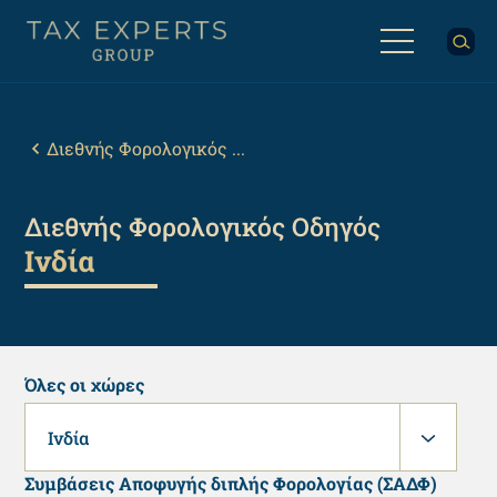
Παράκαμψη
προς
το
κυρίως
Back
περιεχόμενο
to
top
Breadcrumb
Διεθνής Φορολογικός ...
Διεθνής Φορολογικός Οδηγός
Ινδία
Όλες οι χώρες
Ινδία
Συμβάσεις Αποφυγής διπλής Φορολογίας (ΣΑΔΦ)