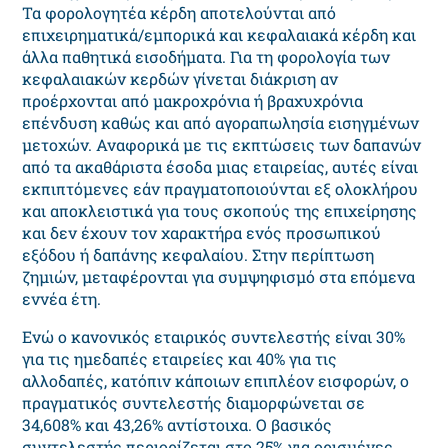
Τα φορολογητέα κέρδη αποτελούνται από
επιχειρηματικά/εμπορικά και κεφαλαιακά κέρδη και
άλλα παθητικά εισοδήματα. Για τη φορολογία των
κεφαλαιακών κερδών γίνεται διάκριση αν
προέρχονται από μακροχρόνια ή βραχυχρόνια
επένδυση καθώς και από αγοραπωλησία εισηγμένων
μετοχών. ​Αναφορικά με τις εκπτώσεις των δαπανών
από τα ακαθάριστα έσοδα μιας εταιρείας, αυτές είναι
εκπιπτόμενες εάν πραγματοποιούνται εξ ολοκλήρου
και αποκλειστικά για τους σκοπούς της επιχείρησης
και δεν έχουν τον χαρακτήρα ενός προσωπικού
εξόδου ή δαπάνης κεφαλαίου. Στην περίπτωση
ζημιών, μεταφέρονται για συμψηφισμό στα επόμενα
εννέα έτη.
Ενώ ο κανονικός εταιρικός συντελεστής είναι 30%
για τις ημεδαπές εταιρείες και 40% για τις
αλλοδαπές, κατόπιν κάποιων επιπλέον εισφορών, ο
πραγματικός συντελεστής διαμορφώνεται σε
34,608% και 43,26% αντίστοιχα. Ο βασικός
συντελεστής περιορίζεται στο 25% για ορισμένες