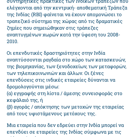
συντηρητικές πρακτικές των Ινδικών τραπεζών που
ελέγχονται από την κεντρική- αποθεματική Τράπεζα
της Ινδίας (RBI) φαίνεται να έχουν απομονώσει το
τραπεζικό σύστημα της χώρας από τις δραματικές
ζημίες που σημειώθηκαν στις τράπεζες
αναπτυγμένων χωρών κατά την ύφεση του 2008-
2010.
Οι επενδυτικές δραστηριότητες στην Ινδία
αναπτύσσονται ραγδαία στο χώρο των κατασκευών,
της βιομηχανίας, των ξενοδοχείων, των μεταφορών,
των τηλεπικοινωνιών και άλλων. Οι ξένες
επενδύσεις στις ινδικές εταιρείες δύνανται να
δρομολογούνται μέσω:
(α) εγγραφής στη λίστα / άμεσης συνεισφοράς στο
κεφάλαιό της, ή
(β) αγοράς / απόκτησης των μετοχών της εταιρείας
από τους υφιστάμενους μετόχους της.
Μια εταιρεία που δεν εδρεύει στην Ινδία μπορεί να
επενδύει σε εταιρείες της Ινδίας σύμφωνα με τις