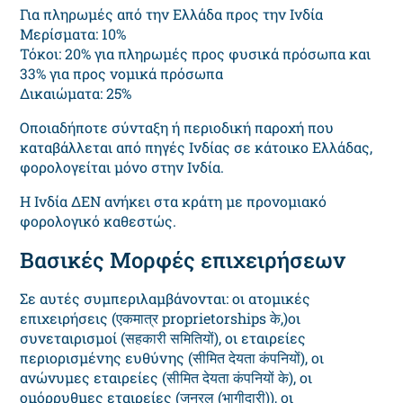
Για πληρωμές από την Ελλάδα προς την Ινδία
Μερίσματα: 10%
Τόκοι: 20% για πληρωμές προς φυσικά πρόσωπα και
33% για προς νομικά πρόσωπα
Δικαιώματα: 25%
Οποιαδήποτε σύνταξη ή περιοδική παροχή που
καταβάλλεται από πηγές Ινδίας σε κάτοικο Ελλάδας,
φορολογείται μόνο στην Ινδία.
Η Ινδία ΔΕΝ ανήκει στα κράτη με προνομιακό
φορολογικό καθεστώς.
Βασικές Μορφές επιχειρήσεων
Σε αυτές συμπεριλαμβάνονται: οι ατομικές
επιχειρήσεις (एकमात्र proprietorships के,)οι
συνεταιρισμοί (सहकारी समितियों), οι εταιρείες
περιορισμένης ευθύνης (सीमित देयता कंपनियों), οι
ανώνυμες εταιρείες (सीमित देयता कंपनियों के), οι
ομόρρυθμες εταιρείες (जनरल (भागीदारी)), οι