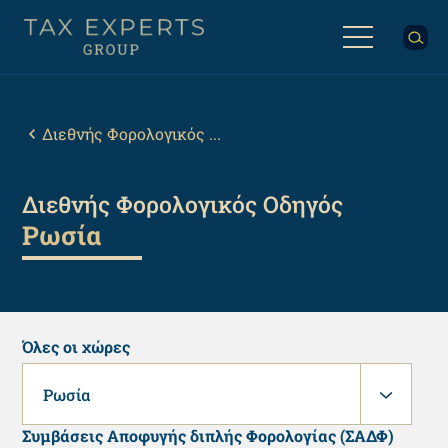
Παράκαμψη
προς
το
κυρίως
Back
περιεχόμενο
to
top
Breadcrumb
Διεθνής Φορολογικός ...
Διεθνής Φορολογικός Οδηγός
Ρωσία
Όλες οι χώρες
Ρωσία
Συμβάσεις Αποφυγής διπλής Φορολογίας (ΣΑΔΦ)