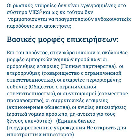
Οι ρωσικές εταιρείες δεν είναι εγγεγραμμένες στο
5
σύστημα VIES
και ως εκ τούτου δεν
νομιμοποιούνται να πραγματοποιούν ενδοκοινοτικές
παραδόσεις και αποκτήσεις.
Βασικές μορφές επιχειρήσεων:
Επί του παρόντος, στην χώρα ισχύουν οι ακόλουθες
μορφές εμπορικών νομικών προσώπων: οι
ομόρρυθμες εταιρείες (Полная партнерства), οι
ετερόρρυθμες (товарищество с ограниченной
ответственностью), οι εταιρείες περιορισμένης
ευθύνης (Общество с ограниченной
ответственностью), οι συνεταιρισμοί (совместное
производство), οι συμμετοχικές εταιρείες
(акционерные общества), οι ενιαίες επιχειρήσεις
(κρατικά νομικά πρόσωπα, μη-ανοιχτά για τους
ξένους επενδυτές) - (Единая бизнес
(государственные учреждения Не открыть для
иностранных инвесторов)