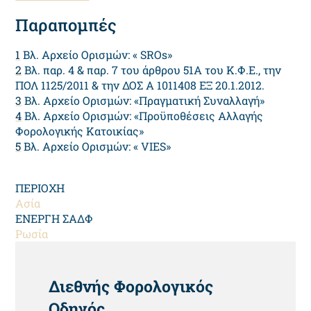
Παραπομπές
1
Βλ. Αρχείο Ορισμών: « SROs»
2
Βλ. παρ. 4 & παρ. 7 του άρθρου 51Α του Κ.Φ.Ε., την
ΠΟΛ 1125/2011 & την ΔΟΣ Α 1011408 ΕΞ 20.1.2012.
3
Βλ. Αρχείο Ορισμών: «Πραγματική Συναλλαγή»
4
Βλ. Αρχείο Ορισμών: «Προϋποθέσεις Αλλαγής
Φορολογικής Κατοικίας»
5
Βλ. Αρχείο Ορισμών: « VIES»
ΠΕΡΙΟΧΗ
Ασία
ΕΝΕΡΓΗ ΣΑΔΦ
Ρωσία
HEADING
Διεθνής Φορολογικός
Οδηγός