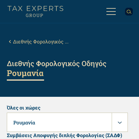
Παράκαμψη
προς
το
κυρίως
Back
περιεχόμενο
to
top
Breadcrumb
Διεθνής Φορολογικός ...
Διεθνής Φορολογικός Οδηγός
Ρουμανία
Όλες οι χώρες
Ρουμανία
Συμβάσεις Αποφυγής διπλής Φορολογίας (ΣΑΔΦ)