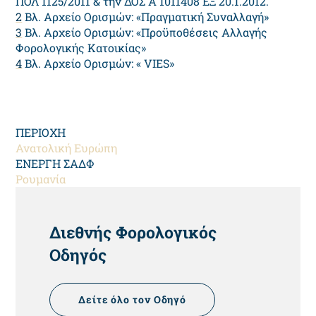
ΠΟΛ 1125/2011 & την ΔΟΣ Α 1011408 ΕΞ 20.1.2012.
2
Βλ. Αρχείο Ορισμών: «Πραγματική Συναλλαγή»
3
Βλ. Αρχείο Ορισμών: «Προϋποθέσεις Αλλαγής
Φορολογικής Κατοικίας»
4
Βλ. Αρχείο Ορισμών: « VIES»
ΠΕΡΙΟΧΗ
Ανατολική Ευρώπη
ΕΝΕΡΓΗ ΣΑΔΦ
Ρουμανία
HEADING
Διεθνής Φορολογικός
Οδηγός
Δείτε όλο τον Οδηγό