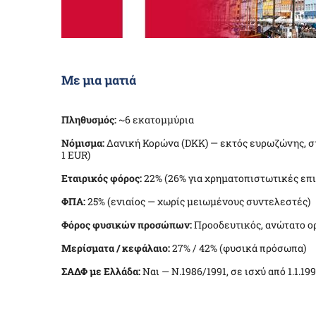
Με μια ματιά
Πληθυσμός:
~6 εκατομμύρια
Νόμισμα:
Δανική Κορώνα (
DKK
) — εκτός ευρωζώνης, 
1
EUR
)
Εταιρικός φόρος:
22% (26% για χρηματοπιστωτικές επι
ΦΠΑ:
25% (ενιαίος — χωρίς μειωμένους συντελεστές)
Φόρος φυσικών προσώπων:
Προοδευτικός, ανώτατο ορ
Μερίσματα / κεφάλαιο:
27% / 42% (φυσικά πρόσωπα)
ΣΑΔΦ με Ελλάδα:
Ναι — Ν.1986/1991, σε ισχύ από 1.1.19