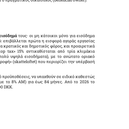
εισόδημά
τους· οι μη κάτοικοι μόνο για εισόδημα
ό: επιβάλλεται πρώτα η εισφορά αγοράς εργασίας
α κρατικός και δημοτικός φόρος, και προαιρετικά
op tax» 15% αντικαθίσταται από τρία κλιμάκια
α πολύ υψηλά εισοδήματα), με το ανώτατο οριακό
οροφή» (skatteloftet) που περιορίζει την υπέρβασή
ό προϋποθέσεις, να υπαχθούν σε ειδικό καθεστώς
με το 8% AM) για έως 84 μήνες. Από το 2026 το
00 DKK.