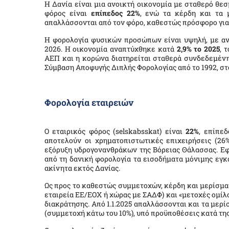
Η Δανία είναι μια ανοικτή οικονομία με σταθερό θεσ
φόρος είναι
επίπεδος 22%
, ενώ τα κέρδη και τα 
απαλλάσσονται από τον φόρο, καθεστώς πρόσφορο για
Η φορολογία φυσικών προσώπων είναι υψηλή, με αν
2026. Η οικονομία αναπτύχθηκε κατά
2,9% το 2025
, 
ΑΕΠ και η κορώνα διατηρείται σταθερά συνδεδεμένη
Σύμβαση Αποφυγής Διπλής Φορολογίας από το 1992, στο 
Φορολογία εταιρειών
Ο εταιρικός φόρος (
selskabsskat
) είναι
22%
, επίπεδ
αποτελούν οι χρηματοπιστωτικές επιχειρήσεις (26%
εξόρυξη υδρογονανθράκων της Βόρειας Θάλασσας. Εφα
από τη δανική φορολογία τα εισοδήματα μόνιμης εγκ
ακίνητα εκτός Δανίας.
Ως προς το καθεστώς συμμετοχών, κέρδη και μερίσμα
εταιρεία ΕΕ/ΕΟΧ ή χώρας με ΣΑΔΦ) και «μετοχές ομίλ
διακράτησης. Από 1.1.2025 απαλλάσσονται και τα μερ
(συμμετοχή κάτω του 10%), υπό προϋποθέσεις κατά τη