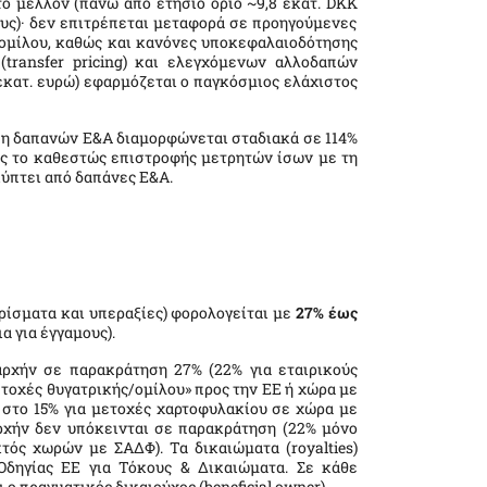
ο μέλλον (πάνω από ετήσιο όριο ~9,8 εκατ.
DKK
υς)· δεν επιτρέπεται μεταφορά σε προηγούμενες
 ομίλου, καθώς και κανόνες υποκεφαλαιοδότησης
(
transfer pricing
) και ελεγχόμενων αλλοδαπών
0 εκατ. ευρώ) εφαρμόζεται ο παγκόσμιος ελάχιστος
ση δαπανών Ε&Α διαμορφώνεται σταδιακά σε 114%
ίσης το καθεστώς επιστροφής μετρητών ίσων με τη
κύπτει από δαπάνες Ε&Α.
ρίσματα και υπεραξίες) φορολογείται με
27% έως
α για έγγαμους).
αρχήν σε παρακράτηση 27% (22% για εταιρικούς
ετοχές θυγατρικής/ομίλου» προς την ΕΕ ή χώρα με
στο 15% για μετοχές χαρτοφυλακίου σε χώρα με
ρχήν δεν υπόκεινται σε παρακράτηση (22% μόνο
κτός χωρών με ΣΑΔΦ). Τα δικαιώματα (
royalties
)
Οδηγίας ΕΕ για Τόκους & Δικαιώματα. Σε κάθε
ι ο πραγματικός δικαιούχος (
beneficial owner
).