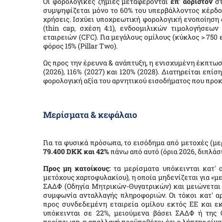
Οι φορολογικές ζημίες μεταφέρονται
επ' αόριστον
στ
συμψηφίζεται μόνο το 60% του υπερβάλλοντος κέρδο
χρήσεις. Ισχύει υποχρεωτική φορολογική ενοποίηση
(
thin cap
, σχέση 4:1), ενδοομιλικών τιμολογήσεων 
εταιρειών (
CFC
). Για μεγάλους ομίλους (κύκλος > 75
φόρος 15% (
Pillar Two
).
Ως προς την έρευνα & ανάπτυξη, η ενισχυμένη έκπτω
(2026), 116% (2027) και 120% (2028). Διατηρείται επ
φορολογική αξία του αρνητικού εισοδήματος που προ
Μερίσματα & κεφάλαιο
Για τα φυσικά πρόσωπα, το εισόδημα από μετοχές (με
79.400
DKK
και 42%
πάνω από αυτό (όρια 2026, διπλάσι
Προς μη κατοίκους:
τα μερίσματα υπόκεινται κατ' 
μετόχους χαρτοφυλακίου), η οποία μηδενίζεται για «μ
ΣΑΔΦ (Οδηγία Μητρικών-Θυγατρικών) και μειώνεται 
συμφωνία ανταλλαγής πληροφοριών. Οι τόκοι κατ' α
προς συνδεδεμένη εταιρεία ομίλου εκτός ΕΕ και ε
υπόκεινται σε 22%, μειούμενα βάσει ΣΑΔΦ ή της 
περίπτωση, η απαλλαγή προϋποθέτει ότι ο λήπτης είνα