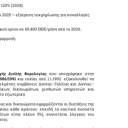
 120% (2028).
ο 2025 — εξαίρεση τεκμηρίωσης για συναλλαγές
ού ορίου σε 65.400 DKK/μήνα από το 2026.
φαρμογή.
γής Διπλής Φορολογίας
που υπογράφηκε στην
986/1991
και ισχύει από 1.1.1992· εξακολουθεί να
γγελμένες συμβάσεις Δανίας–Γαλλίας και Δανίας–
τόκων, δικαιωμάτων, μισθωτών υπηρεσιών και
το εξωτερικό.
υς και δικαιώματα εφαρμόζονται οι διατάξεις της
καιο κάθε κράτους· επειδή τα σχετικά ποσοστά
άτων είναι πλέον 5%), συνιστάται έλεγχος του
ατος.