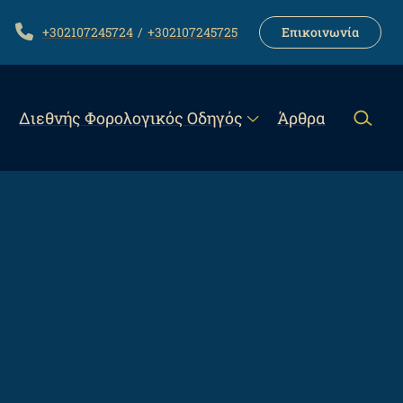
LINK
TELEPHONE
+302107245724
+302107245725
Επικοινωνία
Διεθνής Φορολογικός Οδηγός
Άρθρα