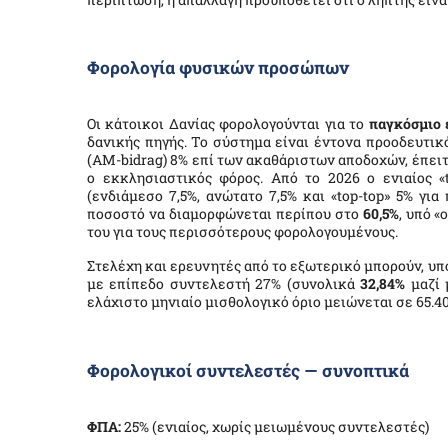
Φορολογία φυσικών προσώπων
Οι κάτοικοι Δανίας φορολογούνται για το
παγκόσμιο 
δανικής πηγής. Το σύστημα είναι έντονα προοδευτικ
(AM-bidrag) 8% επί των ακαθάριστων αποδοχών, έπειτ
ο εκκλησιαστικός φόρος. Από το 2026 ο ενιαίος «t
(ενδιάμεσο 7,5%, ανώτατο 7,5% και «top-top» 5% γι
ποσοστό να διαμορφώνεται περίπου στο
60,5%
, υπό «
του για τους περισσότερους φορολογουμένους.
Στελέχη και ερευνητές από το εξωτερικό μπορούν, υπ
με επίπεδο συντελεστή 27% (συνολικά
32,84%
μαζί 
ελάχιστο μηνιαίο μισθολογικό όριο μειώνεται σε 65.4
Φορολογικοί συντελεστές — συνοπτικά
ΦΠΑ:
25% (ενιαίος, χωρίς μειωμένους συντελεστές)