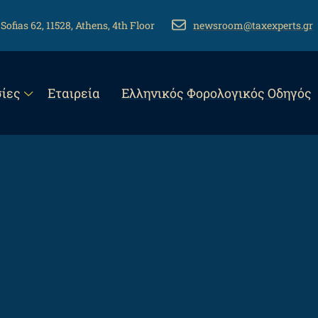
 Sofias 62, 11528, Athens, 4th Floor
EMAIL
newsroom@taxexperts.gr
n
ίες
Εταιρεία
Eλληνικός Φορολογικός Οδηγός
gation