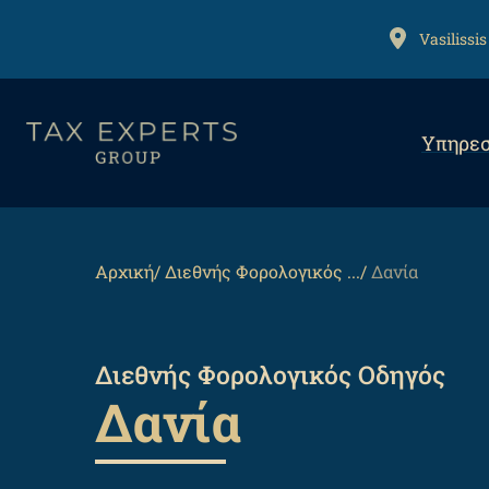
Αναζήτηση
Παράκαμψη
προς
ADDRESS
Vasilissis
το
κυρίως
Mai
περιεχόμενο
Υπηρεσ
navi
Back
to
top
Breadcrumb
Αρχική
Διεθνής Φορολογικός ...
Δανία
Διεθνής Φορολογικός Οδηγός
Δανία