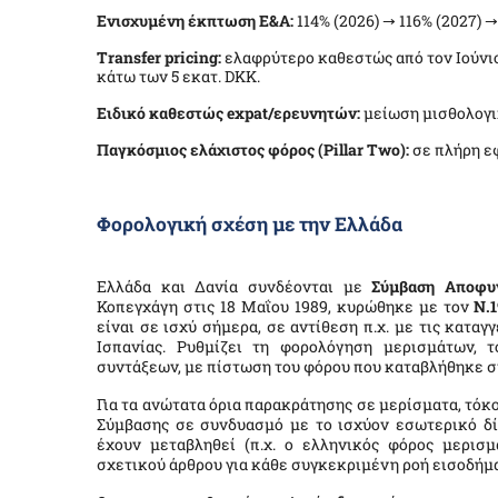
Ενισχυμένη έκπτωση Ε&Α:
114% (2026) → 116% (2027) →
Transfer pricing:
ελαφρύτερο καθεστώς από τον Ιούνι
κάτω των 5 εκατ. DKK.
Ειδικό καθεστώς expat/ερευνητών:
μείωση μισθολογικ
Παγκόσμιος ελάχιστος φόρος (Pillar Two):
σε πλήρη ε
Φορολογική σχέση με την Ελλάδα
Ελλάδα και Δανία συνδέονται με
Σύμβαση Αποφυ
Κοπεγχάγη στις 18 Μαΐου 1989, κυρώθηκε με τον
Ν.1
είναι σε ισχύ σήμερα, σε αντίθεση π.χ. με τις κατα
Ισπανίας. Ρυθμίζει τη φορολόγηση μερισμάτων, 
συντάξεων, με πίστωση του φόρου που καταβλήθηκε σ
Για τα ανώτατα όρια παρακράτησης σε μερίσματα, τόκο
Σύμβασης σε συνδυασμό με το ισχύον εσωτερικό δί
έχουν μεταβληθεί (π.χ. ο ελληνικός φόρος μερισμ
σχετικού άρθρου για κάθε συγκεκριμένη ροή εισοδήμ