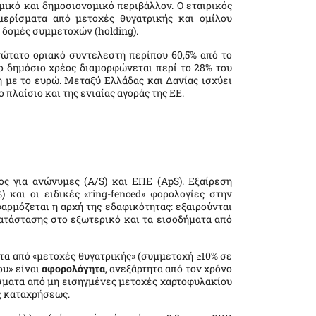
μικό και δημοσιονομικό περιβάλλον. Ο εταιρικός
μερίσματα από μετοχές θυγατρικής και ομίλου
 δομές συμμετοχών (
holding
).
ώτατο οριακό συντελεστή περίπου 60,5% από το
το δημόσιο χρέος διαμορφώνεται περί το 28% του
 με το ευρώ. Μεταξύ Ελλάδας και Δανίας ισχύει
πλαίσιο και της ενιαίας αγοράς της ΕΕ.
ος για ανώνυμες (
A
/
S
) και ΕΠΕ (
ApS
). Εξαίρεση
) και οι ειδικές «
ring
-
fenced
» φορολογίες στην
ρμόζεται η αρχή της εδαφικότητας: εξαιρούνται
ατάστασης στο εξωτερικό και τα εισοδήματα από
τα από «μετοχές θυγατρικής» (συμμετοχή ≥10% σε
ου» είναι
αφορολόγητα
, ανεξάρτητα από τον χρόνο
ίσματα από μη εισηγμένες μετοχές χαρτοφυλακίου
ς καταχρήσεως.