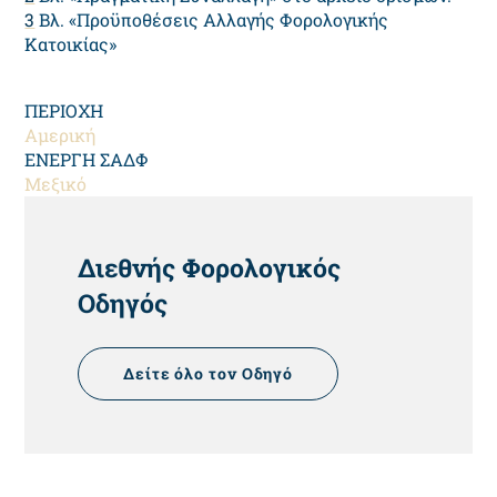
3
Βλ. «Προϋποθέσεις Αλλαγής Φορολογικής
Κατοικίας»
ΠΕΡΙΟΧΗ
Αμερική
ΕΝΕΡΓΗ ΣΑΔΦ
Μεξικό
HEADING
Διεθνής Φορολογικός
Οδηγός
Δείτε όλο τον Οδηγό