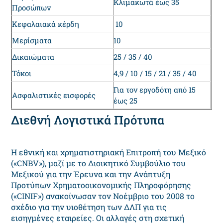
Κλιμακωτά έως 35
Προσώπων
Κεφαλαιακά κέρδη
10
Μερίσματα
10
Δικαιώματα
25 / 35 / 40
Τόκοι
4,9 / 10 / 15 / 21 / 35 / 40
Για τον εργοδότη από 15
Ασφαλιστικές εισφορές
έως 25
Διεθνή Λογιστικά Πρότυπα
Η εθνική και χρηματιστηριακή Επιτροπή του Μεξικό
(«CNBV»), μαζί με το Διοικητικό Συμβούλιο του
Μεξικού για την Έρευνα και την Ανάπτυξη
Προτύπων Χρηματοοικονομικής Πληροφόρησης
(«CINIF») ανακοίνωσαν τον Νοέμβριο του 2008 το
σχέδιο για την υιοθέτηση των ΔΛΠ για τις
εισηγμένες εταιρείες. Οι αλλαγές στη σχετική