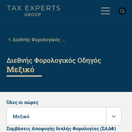
Παράκαμψη
προς
το
κυρίως
Back
περιεχόμενο
to
top
Breadcrumb
Διεθνής Φορολογικός ...
Διεθνής Φορολογικός Οδηγός
Μεξικό
Όλες οι χώρες
Μεξικό
Συμβάσεις Αποφυγής διπλής Φορολογίας (ΣΑΔΦ)