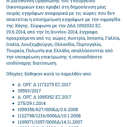
Η Διεύθυνση Οργάνωσης του Υπουργείου
Οικονομικών έχει προβεί στη δημοσίευση μίας
σειράς εγγράφων αναφορικά με τις χώρες που δεν
απαιτείται η επισημείωση εγγράφων με την σφραγίδα
της Χάγης. Σύμφωνα με την Δ6Δ 1092032 ΕΞ
19.6.2014, από την 1η Ιουνίου 2014, έγγραφα
προερχόμενα από τις χώρες Αυστρία, Ισπανία, Γαλλία,
Ιταλία, Λουξεμβούργο, Ολλανδία, Πορτογαλία,
Τουρκία, Πολωνία και Ελλάδα, απαλλάσσονται από
την υποχρέωση επικύρωσης ή οποιασδήποτε
ισοδύναμης διατύπωση.
Οδηγίες δόθηκαν κατά το παρελθόν από:
Δ. ΟΡΓ. Δ 1172275 ΕΞ 2017
35593/2017
Δ. ΟΡΓ. Δ 1095352 ΕΞ 2017
275/29.1.2014
1059356/627/0006Δ/3.6.2008
1122798/1216/0006Δ/10.1.2008
1109071/1057/0006Δ/14.11.2007