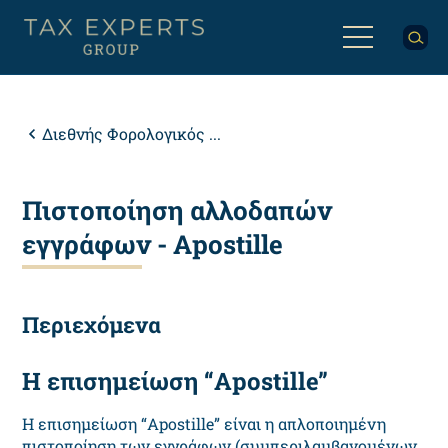
Παράκαμψη
προς
το
κυρίως
Back
περιεχόμενο
to
top
Breadcrumb
Διεθνής Φορολογικός ...
Πιστοποίηση αλλοδαπών
εγγράφων - Apostille
Περιεχόμενα
Η επισημείωση “
Apostille
”
Η επισημείωση “Apostille” είναι η απλοποιημένη
πιστοποίηση των εγγράφων (συμπεριλαμβανομένων