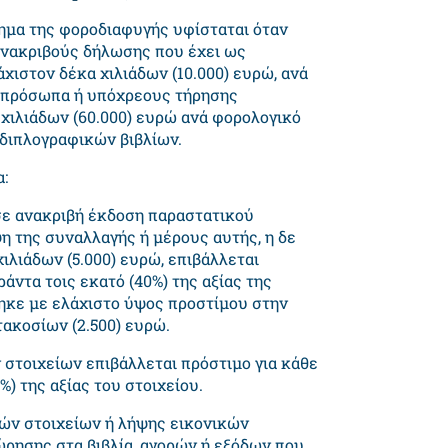
ίκημα της φοροδιαφυγής υφίσταται όταν
ανακριβούς δήλωσης που έχει ως
ιστον δέκα χιλιάδων (10.000) ευρώ, ανά
ά πρόσωπα ή υπόχρεους τήρησης
χιλιάδων (60.000) ευρώ ανά φορολογικό
 διπλογραφικών βιβλίων.
:
σε ανακριβή έκδοση παραστατικού
η της συναλλαγής ή μέρους αυτής, η δε
ιλιάδων (5.000) ευρώ, επιβάλλεται
άντα τοις εκατό (40%) της αξίας της
ηκε με ελάχιστο ύψος προστίμου στην
ακοσίων (2.500) ευρώ.
στοιχείων επιβάλλεται πρόστιμο για κάθε
) της αξίας του στοιχείου.
ών στοιχείων ή λήψης εικονικών
ώρησης στα βιβλία, αγορών ή εξόδων που