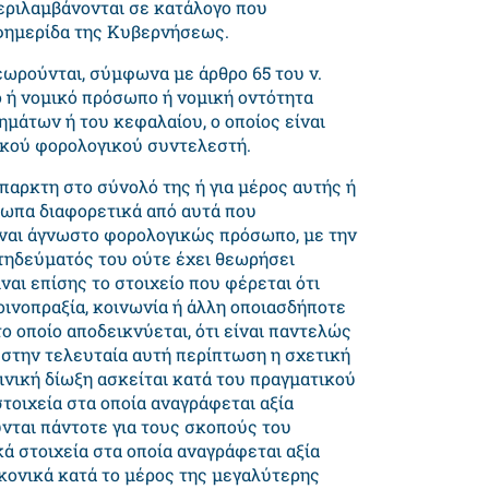
εριλαμβάνονται σε κατάλογο που
εφημερίδα της Κυβερνήσεως.
ωρούνται, σύμφωνα με άρθρο 65 του ν.
κό ή νομικό πρόσωπο ή νομική οντότητα
ημάτων ή του κεφαλαίου, ο οποίος είναι
ρικού φορολογικού συντελεστή.
ύπαρκτη στο σύνολό της ή για μέρος αυτής ή
ωπα διαφορετικά από αυτά που
είναι άγνωστο φορολογικώς πρόσωπο, με την
ιτηδεύματός του ούτε έχει θεωρήσει
ναι επίσης το στοιχείο που φέρεται ότι
κοινοπραξία, κοινωνία ή άλλη οποιασδήποτε
ο οποίο αποδεικνύεται, ότι είναι παντελώς
 στην τελευταία αυτή περίπτωση η σχετική
ινική δίωξη ασκείται κατά του πραγματικού
οιχεία στα οποία αναγράφεται αξία
ται πάντοτε για τους σκοπούς του
ά στοιχεία στα οποία αναγράφεται αξία
κονικά κατά το μέρος της μεγαλύτερης