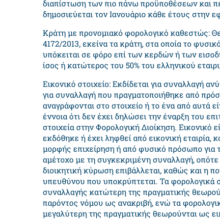
διαπίστωση των πιο πάνω προϋποθέσεων και π
δημοσιεύεται τον Ιανουάριο κάθε έτους στην 
Κράτη με προνομιακό φορολογικό καθεστώς: Θε
4172/2013, εκείνα τα κράτη, στα οποία το φυσι
υπόκειται σε φόρο επί των κερδών ή των εισοδ
ίσος ή κατώτερος του 50% του ελληνικού εται
Εικονικό στοιχείο: Εκδίδεται για συναλλαγή αν
για συναλλαγή που πραγματοποιήθηκε από πρόσ
αναγράφονται στο στοιχείο ή το ένα από αυτά 
έννοια ότι δεν έχει δηλώσει την έναρξη του επ
στοιχεία στην Φορολογική Διοίκηση. Εικονικό εί
εκδόθηκε ή έχει ληφθεί από εικονική εταιρία, 
μορφής επιχείρηση ή από φυσικό πρόσωπο για τ
αμέτοχο με τη συγκεκριμένη συναλλαγή, οπότε
διοικητική κύρωση επιβάλλεται, καθώς και η πο
υπευθύνου που υποκρύπτεται. Τα φορολογικά στ
συναλλαγής κατώτερη της πραγματικής θεωρούν
παρόντος νόμου ως ανακριβή, ενώ τα φορολογικ
μεγαλύτερη της πραγματικής θεωρούνται ως ει