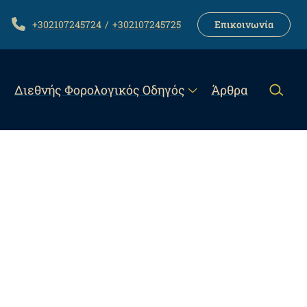
LINK
TELEPHONE
+302107245724
+302107245725
Επικοινωνία
Διεθνής Φορολογικός Οδηγός
Άρθρα