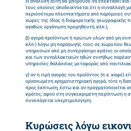
Η ανάλυση αυτή θα μπορούσε να επεκταθεί και
τους οποίους αποδεικνύεται ότι η συναλλαγή μ
περισσότερα πλεονεκτήματα από παρόμοιες συ
χώρες της ίδιας ή διαφορετικής γεωγραφικής π
αγαθών, οργάνωση προμηθευτή, κλπ.),
β) αγορά προϊόντων ή πρώτων υλών από μη συνε
κλπ.) λόγω μη παραγωγής τους σε χώρα που θεω
υπηρεσιών από μη συνεργάσιμο κράτος οι οποί
και των συναλλακτικών ηθών συνήθως παρέχοντα
υπηρεσίες θαλάσσιας μεταφοράς από ναυτιλιακέ
γ) αν η τιμή αγοράς του προϊόντος (π.χ. καφέ) εί
οργανωμένη χρηματιστηριακή αγορά, τότε η δαπ
προς έκπτωση, έστω και αν πραγματοποιείται α
κράτος, αφού στη συγκεκριμένη περίπτωση η α
συνεπάγεται υπερτιμολόγηση.
Κυρώσεις λόγω εικον