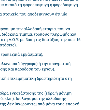
με σκοπό τη φοροαποφυγή ή φοροδιαφυγή.
α στοιχεία που αποδεικνύουν ότι μία
ργου με την αλλοδαπή εταιρία, που να
, διάρκεια, τίμημα, τρόπους πληρωμής και
τη Δ.Ο.Υ. με βάση τις διατάξεις της παρ. 16
στάσεις),
ι τραπεζικά εμβάσματα),
ελωνειακά έγγραφα) ή την πραγματική
ης και παράδοση του έργου).
τική επιχειρηματική δραστηριότητα στη
χώρα εγκατάστασής της (έδρα ή μόνιμη
 κλπ.). Ισολογισμοί της αλλοδαπής
ή της δεν θεωρούνται από μόνα τους επαρκή