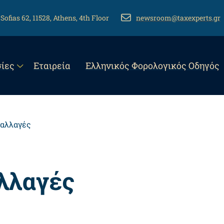
 Sofias 62, 11528, Athens, 4th Floor
EMAIL
newsroom@taxexperts.gr
n
ίες
Εταιρεία
Eλληνικός Φορολογικός Οδηγός
gation
ναλλαγές
λλαγές