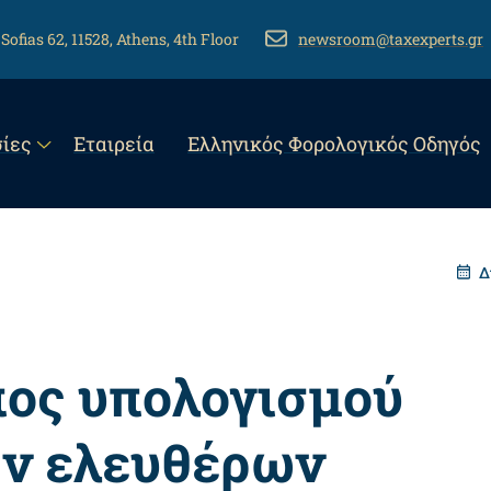
 Sofias 62, 11528, Athens, 4th Floor
EMAIL
newsroom@taxexperts.gr
n
ίες
Εταιρεία
Eλληνικός Φορολογικός Οδηγός
gation
Δ
πος υπολογισμού
ων ελευθέρων