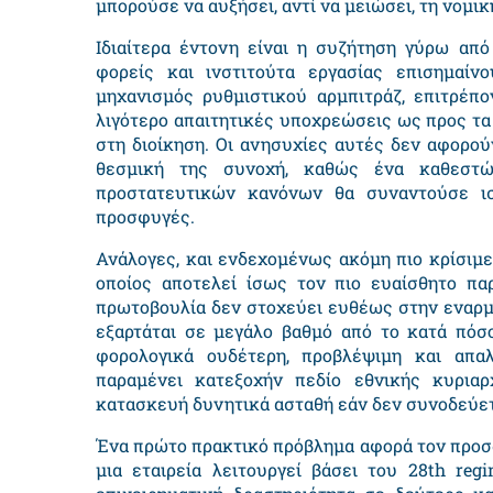
μπορούσε να αυξήσει, αντί να μειώσει, τη νομι
Ιδιαίτερα έντονη είναι η συζήτηση γύρω από
φορείς και ινστιτούτα εργασίας επισημαίν
μηχανισμός ρυθμιστικού αρμπιτράζ, επιτρέπ
λιγότερο απαιτητικές υποχρεώσεις ως προς τ
στη διοίκηση. Οι ανησυχίες αυτές δεν αφορού
θεσμική της συνοχή, καθώς ένα καθεστώ
προστατευτικών κανόνων θα συναντούσε ισχ
προσφυγές.
Ανάλογες, και ενδεχομένως ακόμη πιο κρίσιμε
οποίος αποτελεί ίσως τον πιο ευαίσθητο πα
πρωτοβουλία δεν στοχεύει ευθέως στην εναρμό
εξαρτάται σε μεγάλο βαθμό από το κατά πόσ
φορολογικά ουδέτερη, προβλέψιμη και απα
παραμένει κατεξοχήν πεδίο εθνικής κυριαρ
κατασκευή δυνητικά ασταθή εάν δεν συνοδεύετ
Ένα πρώτο πρακτικό πρόβλημα αφορά τον προσδ
μια εταιρεία λειτουργεί βάσει του 28
th reg