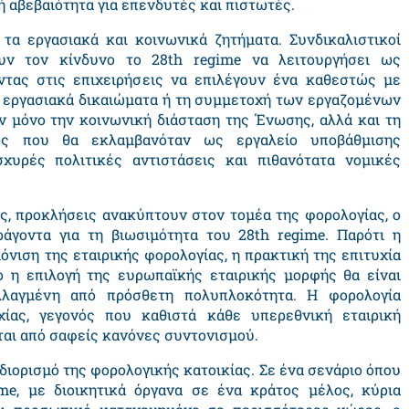
κή αβεβαιότητα για επενδυτές και πιστωτές.
 τα εργασιακά και κοινωνικά ζητήματα. Συνδικαλιστικοί
ουν τον κίνδυνο το 28
th regime
να λειτουργήσει ως
οντας στις επιχειρήσεις να επιλέγουν ένα καθεστώς με
α εργασιακά δικαιώματα ή τη συμμετοχή των εργαζομένων
ν μόνο την κοινωνική διάσταση της Ένωσης, αλλά και τη
ς που θα εκλαμβανόταν ως εργαλείο υποβάθμισης
υρές πολιτικές αντιστάσεις και πιθανότατα νομικές
ς, προκλήσεις ανακύπτουν στον τομέα της φορολογίας, ο
ράγοντα για τη βιωσιμότητα του 28
th regime
. Παρότι η
νιση της εταιρικής φορολογίας, η πρακτική της επιτυχία
ο η επιλογή της ευρωπαϊκής εταιρικής μορφής θα είναι
λλαγμένη από πρόσθετη πολυπλοκότητα. Η φορολογία
χίας, γεγονός που καθιστά κάθε υπερεθνική εταιρική
αι από σαφείς κανόνες συντονισμού.
ιορισμό της φορολογικής κατοικίας. Σε ένα σενάριο όπου
ime
, με διοικητικά όργανα σε ένα κράτος μέλος, κύρια