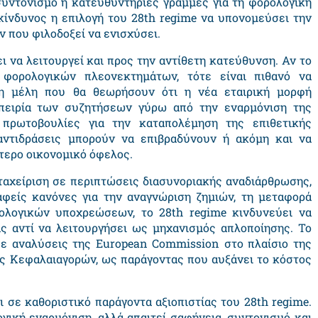
συντονισμό ή κατευθυντήριες γραμμές για τη φορολογική
κίνδυνος η επιλογή του 28
th regime
να υπονομεύσει την
 που φιλοδοξεί να ενισχύσει.
 να λειτουργεί και προς την αντίθετη κατεύθυνση. Αν το
ορολογικών πλεονεκτημάτων, τότε είναι πιθανό να
τη μέλη που θα θεωρήσουν ότι η νέα εταιρική μορφή
πειρία των συζητήσεων γύρω από την εναρμόνιση της
 πρωτοβουλίες για την καταπολέμηση της επιθετικής
 αντιδράσεις μπορούν να επιβραδύνουν ή ακόμη και να
τερο οικονομικό όφελος.
εταχείριση σε περιπτώσεις διασυνοριακής αναδιάρθρωσης,
είς κανόνες για την αναγνώριση ζημιών, τη μεταφορά
ολογικών υποχρεώσεων, το 28
th regime
κινδυνεύει να
ς αντί να λειτουργήσει ως μηχανισμός απλοποίησης. Το
σε αναλύσεις της
European Commission
στο πλαίσιο της
ης Κεφαλαιαγορών, ως παράγοντας που αυξάνει το κόστος
ι σε καθοριστικό παράγοντα αξιοπιστίας του 28
th regime
.
γική εναρμόνιση, αλλά απαιτεί σαφήνεια, συντονισμό και