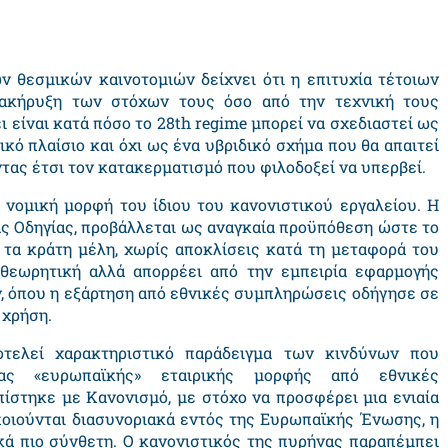
 θεσμικών καινοτομιών δείχνει ότι η επιτυχία τέτοιων
ιακήρυξη των στόχων τους όσο από την τεχνική τους
 είναι κατά πόσο το 28
th regime
μπορεί να σχεδιαστεί ως
κό πλαίσιο και όχι ως ένα υβριδικό σχήμα που θα απαιτεί
τας έτσι τον κατακερματισμό που φιλοδοξεί να υπερβεί.
 νομική μορφή του ίδιου του κανονιστικού εργαλείου. Η
ας Οδηγίας, προβάλλεται ως αναγκαία προϋπόθεση ώστε το
τα κράτη μέλη, χωρίς αποκλίσεις κατά τη μεταφορά του
ι θεωρητική αλλά απορρέει από την εμπειρία εφαρμογής
 όπου η εξάρτηση από εθνικές συμπληρώσεις οδήγησε σε
 χρήση.
τελεί χαρακτηριστικό παράδειγμα των κινδύνων που
ας «ευρωπαϊκής» εταιρικής μορφής από εθνικές
ίστηκε με Κανονισμό, με στόχο να προσφέρει μια ενιαία
ποιούνται διασυνοριακά εντός της Ευρωπαϊκής Ένωσης, η
κά πιο σύνθετη. Ο κανονιστικός της πυρήνας παραπέμπει