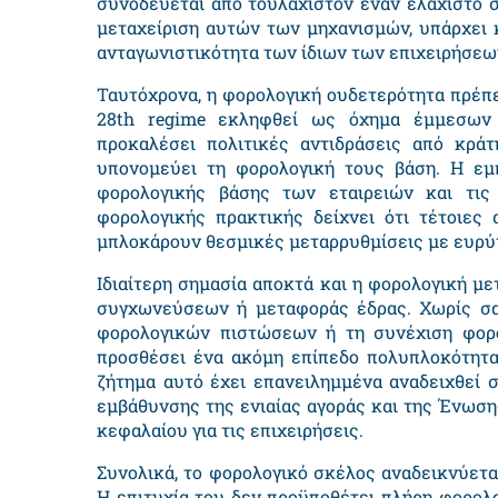
συνοδεύεται από τουλάχιστον έναν ελάχιστο 
μεταχείριση αυτών των μηχανισμών, υπάρχει 
ανταγωνιστικότητα των ίδιων των επιχειρήσεων
Ταυτόχρονα, η φορολογική ουδετερότητα πρέπει
28
th regime
εκληφθεί ως όχημα έμμεσων φ
προκαλέσει πολιτικές αντιδράσεις από κρά
υπονομεύει τη φορολογική τους βάση. Η εμ
φορολογικής βάσης των εταιρειών και τις
φορολογικής πρακτικής δείχνει ότι τέτοιες
μπλοκάρουν θεσμικές μεταρρυθμίσεις με ευρύ
Ιδιαίτερη σημασία αποκτά και η φορολογική μ
συγχωνεύσεων ή μεταφοράς έδρας. Χωρίς σαφ
φορολογικών πιστώσεων ή τη συνέχιση φορ
προσθέσει ένα ακόμη επίπεδο πολυπλοκότητα
ζήτημα αυτό έχει επανειλημμένα αναδειχθεί 
εμβάθυνσης της ενιαίας αγοράς και της Ένωσ
κεφαλαίου για τις επιχειρήσεις.
Συνολικά, το φορολογικό σκέλος αναδεικνύετα
Η επιτυχία του δεν προϋποθέτει πλήρη φορολο