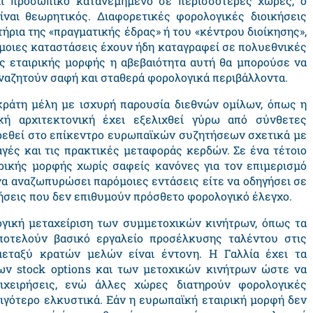
αι προσωπικό κατανεμημένο σε περισσότερες χώρες, ο
ίναι θεωρητικός. Διαφορετικές φορολογικές διοικήσεις
ήρια της «πραγματικής έδρας» ή του «κέντρου διοίκησης»,
μοιες καταστάσεις έχουν ήδη καταγραφεί σε πολυεθνικές
ής εταιρικής μορφής η αβεβαιότητα αυτή θα μπορούσε να
αναζητούν σαφή και σταθερά φορολογικά περιβάλλοντα.
 κράτη μέλη με ισχυρή παρουσία διεθνών ομίλων, όπως η
κή αρχιτεκτονική έχει εξελιχθεί γύρω από σύνθετες
βρεθεί στο επίκεντρο ευρωπαϊκών συζητήσεων σχετικά με
αγές και τις πρακτικές μεταφοράς κερδών. Σε ένα τέτοιο
ιρικής μορφής χωρίς σαφείς κανόνες για τον επιμερισμό
α αναζωπυρώσει παρόμοιες εντάσεις είτε να οδηγήσει σε
σεις που δεν επιθυμούν πρόσθετο φορολογικό έλεγχο.
ογική μεταχείριση των συμμετοχικών κινήτρων, όπως τα
ποτελούν βασικό εργαλείο προσέλκυσης ταλέντου στις
μεταξύ κρατών μελών είναι έντονη. Η Γαλλία έχει τα
των
stock options
και των μετοχικών κινήτρων ώστε να
ιχειρήσεις, ενώ άλλες χώρες διατηρούν φορολογικές
λιγότερο ελκυστικά. Εάν η ευρωπαϊκή εταιρική μορφή δεν