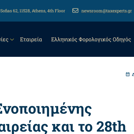
 Sofias 62, 11528, Athens, 4th Floor
EMAIL
newsroom@taxexperts.gr
n
ίες
Εταιρεία
Eλληνικός Φορολογικός Οδηγός
gation
Ενοποιημένης
ιρείας και το 28th