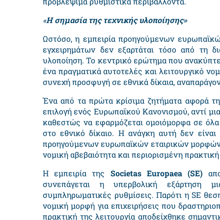
προβλέψιμα ρυθμιστικά περιβάλλοντα.
«
Η σημασία της τεχνικής υλοποίησης»
Ωστόσο, η εμπειρία προηγούμενων ευρωπαϊκών
εγχειρημάτων δεν εξαρτάται τόσο από τη δ
υλοποίηση. Το κεντρικό ερώτημα που ανακύπτει
ένα πραγματικά αυτοτελές και λειτουργικό νομι
συνεχή προσφυγή σε εθνικά δίκαια, αναπαράγον
Ένα από τα πρώτα κρίσιμα ζητήματα αφορά τη
επιλογή ενός Ευρωπαϊκού Κανονισμού, αντί μι
καθεστώς να εφαρμόζεται ομοιόμορφα σε όλα 
στο εθνικό δίκαιο. Η ανάγκη αυτή δεν είνα
προηγούμενων ευρωπαϊκών εταιρικών μορφών,
νομική αβεβαιότητα και περιορισμένη πρακτική
Η εμπειρία της
Societas Europaea
(
SE
)
απο
συνεπάγεται η υπερβολική εξάρτηση μι
συμπληρωματικές ρυθμίσεις. Παρότι η
SE
θεσπ
νομική μορφή για επιχειρήσεις που δραστηριο
πρακτική της λειτουργία αποδείχθηκε σημαντι