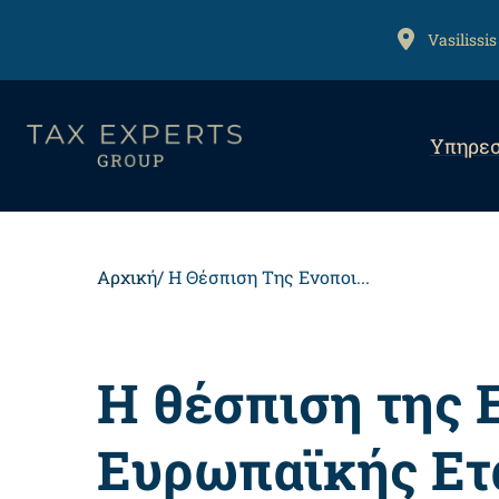
Αναζήτηση
Παράκαμψη
προς
ADDRESS
Vasilissis
το
κυρίως
Mai
περιεχόμενο
Υπηρεσ
navi
Back
to
top
Breadcrumb
Αρχική
Η Θέσπιση Της Ενοποι...
Η θέσπιση της 
Ευρωπαϊκής Ετα