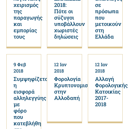
χειρισμός
2018:
σε
της
Πότε οι
πρόσωπα
παραγωγής
σύζυγοι
που
και
υποβάλλουν
μετοικούν
εμπορίας
χωριστές
στη
τους
δηλώσεις
Ελλάδα
9 Φεβ
12 Ιαν
12 Ιαν
2018
2018
2018
Συμψηφίζεται
Φορολογία
Αλλαγή
η
Κρυπτονομισμάτων
Φορολογικής
εισφορά
στην
Κατοικίας
αλληλεγγύης
Αλλοδαπή
2017-
με
2018
φόρο
που
κατεβλήθη