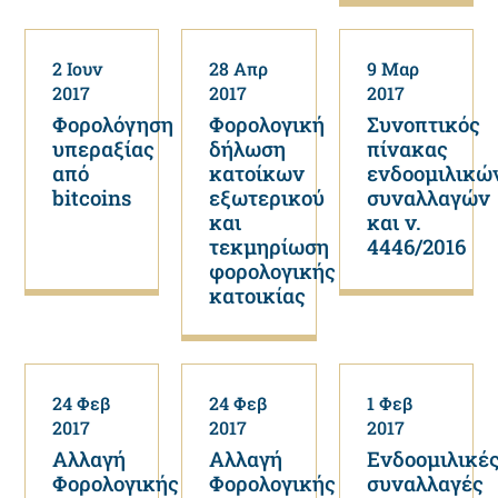
2 Ιουν
28 Απρ
9 Μαρ
2017
2017
2017
Φορολόγηση
Φορολογική
Συνοπτικός
υπεραξίας
δήλωση
πίνακας
από
κατοίκων
ενδοομιλικώ
bitcoins
εξωτερικού
συναλλαγών
και
και ν.
τεκμηρίωση
4446/2016
φορολογικής
κατοικίας
24 Φεβ
24 Φεβ
1 Φεβ
2017
2017
2017
Αλλαγή
Αλλαγή
Ενδοομιλικέ
Φορολογικής
Φορολογικής
συναλλαγές