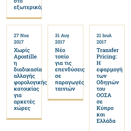
στο
εξωτερικό;
27 Νοε
31 Αυγ
21 Ιουλ
2017
2017
2017
Χωρίς
Νέο
Transfer
Αpostille
τοπίο
Pricing:
η
για τις
Η
διαδικασία
επενδύσεις
εφαρμογή
αλλαγής
σε
των
φορολογικής
παραγωγές
Οδηγιών
κατοικίας
ταινιών
του
για
ΟΟΣΑ
αρκετές
σε
χώρες
Κύπρο
και
Ελλάδα